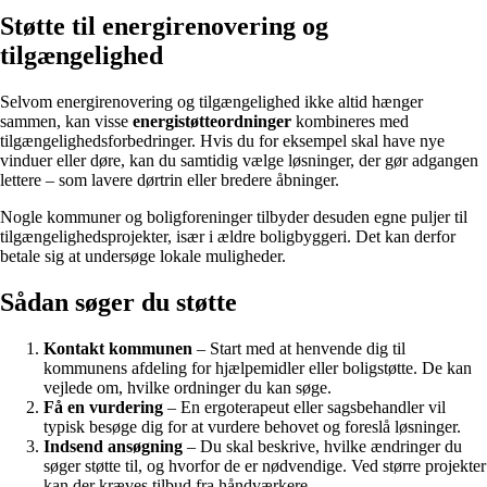
Støtte til energirenovering og
tilgængelighed
Selvom energirenovering og tilgængelighed ikke altid hænger
sammen, kan visse
energistøtteordninger
kombineres med
tilgængelighedsforbedringer. Hvis du for eksempel skal have nye
vinduer eller døre, kan du samtidig vælge løsninger, der gør adgangen
lettere – som lavere dørtrin eller bredere åbninger.
Nogle kommuner og boligforeninger tilbyder desuden egne puljer til
tilgængelighedsprojekter, især i ældre boligbyggeri. Det kan derfor
betale sig at undersøge lokale muligheder.
Sådan søger du støtte
Kontakt kommunen
– Start med at henvende dig til
kommunens afdeling for hjælpemidler eller boligstøtte. De kan
vejlede om, hvilke ordninger du kan søge.
Få en vurdering
– En ergoterapeut eller sagsbehandler vil
typisk besøge dig for at vurdere behovet og foreslå løsninger.
Indsend ansøgning
– Du skal beskrive, hvilke ændringer du
søger støtte til, og hvorfor de er nødvendige. Ved større projekter
kan der kræves tilbud fra håndværkere.