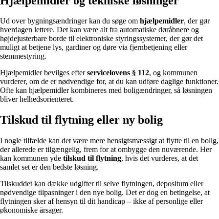
Hjælpemidler og tekniske løsninger
Ud over bygningsændringer kan du søge om
hjælpemidler
, der gør
hverdagen lettere. Det kan være alt fra automatiske døråbnere og
højdejusterbare borde til elektroniske styringssystemer, der gør det
muligt at betjene lys, gardiner og døre via fjernbetjening eller
stemmestyring.
Hjælpemidler bevilges efter
servicelovens § 112
, og kommunen
vurderer, om de er nødvendige for, at du kan udføre daglige funktioner.
Ofte kan hjælpemidler kombineres med boligændringer, så løsningen
bliver helhedsorienteret.
Tilskud til flytning eller ny bolig
I nogle tilfælde kan det være mere hensigtsmæssigt at flytte til en bolig,
der allerede er tilgængelig, frem for at ombygge den nuværende. Her
kan kommunen yde
tilskud til flytning
, hvis det vurderes, at det
samlet set er den bedste løsning.
Tilskuddet kan dække udgifter til selve flytningen, depositum eller
nødvendige tilpasninger i den nye bolig. Det er dog en betingelse, at
flytningen sker af hensyn til dit handicap – ikke af personlige eller
økonomiske årsager.