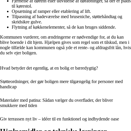
Fjernelse af dørtrin eller udvidelse af døråbninger, så der er plads
til kørestol.
Opsætning af ramper eller etablering af lift.
Tilpasning af badeværelse med bruseniche, støttehåndtag og
skridsikre gulve.
Flytning af køkkenelementer, så de kan bruges siddende.
Kommunen vurderer, om ændringerne er nødvendige for, at du kan
blive boende i dit hjem. Hjælpen gives som regel som et tilskud, men i
nogle tilfælde kan kommunen også yde et rente- og afdragsfrit lån, hvis
du selv ejer boligen.
Hvad betyder det egentlig, at en bolig er bæredygtig?
Støtteordninger, der gør boligen mere tilgængelig for personer med
handicap
Materialer med patina: Sådan vælger du overflader, der bliver
smukkere med tiden
Giv terrassen nyt liv – idéer til en funktionel og indbydende oase