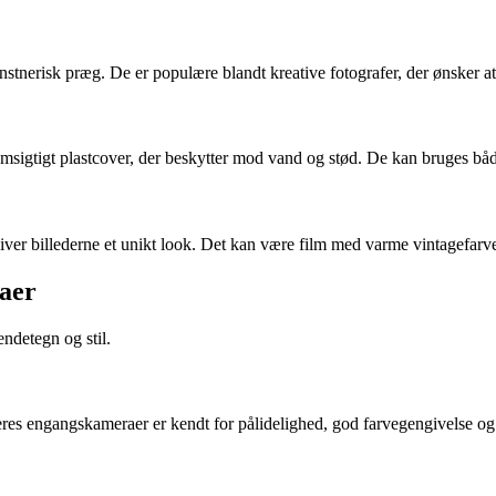
kunstnerisk præg. De er populære blandt kreative fotografer, der ønsker 
gennemsigtigt plastcover, der beskytter mod vand og stød. De kan bruges 
ver billederne et unikt look. Det kan være film med varme vintagefarver,
raer
ndetegn og stil.
res engangskameraer er kendt for pålidelighed, god farvegengivelse og e