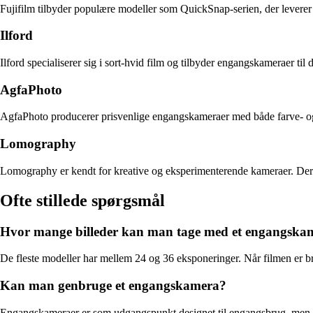
Fujifilm tilbyder populære modeller som QuickSnap-serien, der leverer sk
Ilford
Ilford specialiserer sig i sort-hvid film og tilbyder engangskameraer ti
AgfaPhoto
AgfaPhoto producerer prisvenlige engangskameraer med både farve- og sor
Lomography
Lomography er kendt for kreative og eksperimenterende kameraer. Deres
Ofte stillede spørgsmål
Hvor mange billeder kan man tage med et engangska
De fleste modeller har mellem 24 og 36 eksponeringer. Når filmen er brugt
Kan man genbruge et engangskamera?
Engangskameraer er som udgangspunkt designet til engangsbrug, men no