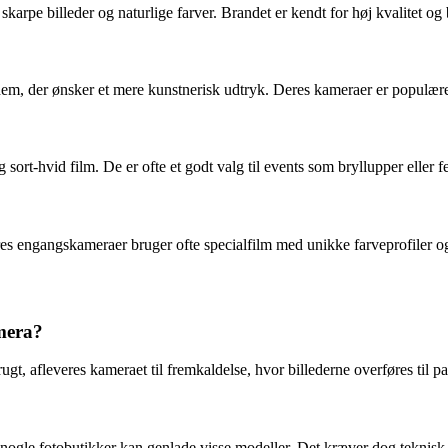
arpe billeder og naturlige farver. Brandet er kendt for høj kvalitet og b
l dem, der ønsker et mere kunstnerisk udtryk. Deres kameraer er populære 
t-hvid film. De er ofte et godt valg til events som bryllupper eller fe
 engangskameraer bruger ofte specialfilm med unikke farveprofiler og 
mera?
, afleveres kameraet til fremkaldelse, hvor billederne overføres til papi
gle fotobutikker kan genlade visse modeller. Det kræver dog teknisk 