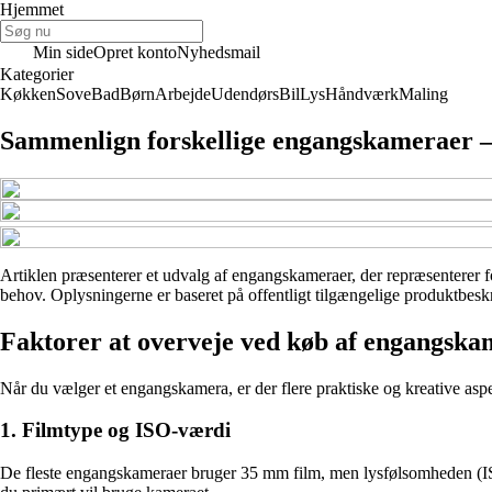
Hjemmet
Min side
Opret konto
Nyhedsmail
Kategorier
Køkken
Sove
Bad
Børn
Arbejde
Udendørs
Bil
Lys
Håndværk
Maling
Sammenlign forskellige engangskameraer – 
Artiklen præsenterer et udvalg af engangskameraer, der repræsenterer fors
behov. Oplysningerne er baseret på offentligt tilgængelige produktbesk
Faktorer at overveje ved køb af engangsk
Når du vælger et engangskamera, er der flere praktiske og kreative aspek
1. Filmtype og ISO-værdi
De fleste engangskameraer bruger 35 mm film, men lysfølsomheden (ISO)