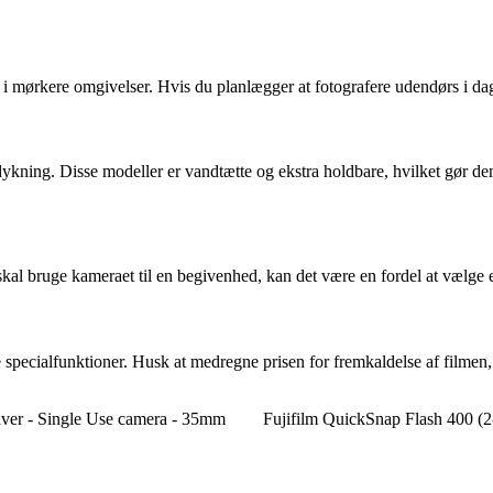
 i mørkere omgivelser. Hvis du planlægger at fotografere udendørs i dag
dykning. Disse modeller er vandtætte og ekstra holdbare, hvilket gør dem 
kal bruge kameraet til en begivenhed, kan det være en fordel at vælge e
pecialfunktioner. Husk at medregne prisen for fremkaldelse af filmen, s
r - Single Use camera - 35mm
Fujifilm QuickSnap Flash 400 (2