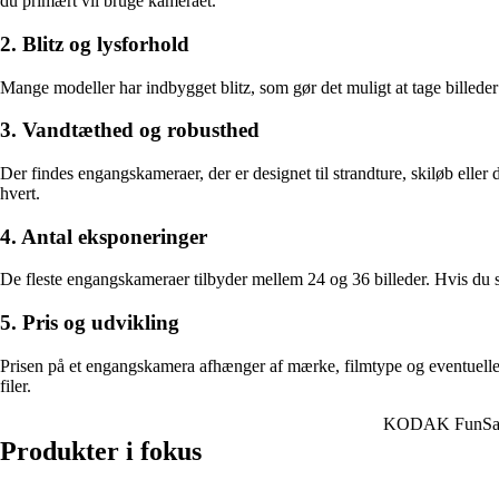
du primært vil bruge kameraet.
2. Blitz og lysforhold
Mange modeller har indbygget blitz, som gør det muligt at tage billeder
3. Vandtæthed og robusthed
Der findes engangskameraer, der er designet til strandture, skiløb eller 
hvert.
4. Antal eksponeringer
De fleste engangskameraer tilbyder mellem 24 og 36 billeder. Hvis du s
5. Pris og udvikling
Prisen på et engangskamera afhænger af mærke, filmtype og eventuelle s
filer.
KODAK FunSave
Produkter i fokus