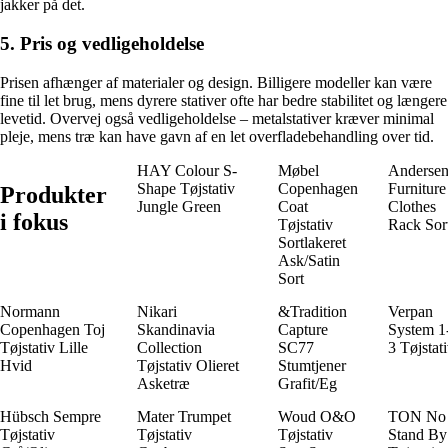
jakker på det.
5. Pris og vedligeholdelse
Prisen afhænger af materialer og design. Billigere modeller kan være
fine til let brug, mens dyrere stativer ofte har bedre stabilitet og længere
levetid. Overvej også vedligeholdelse – metalstativer kræver minimal
pleje, mens træ kan have gavn af en let overfladebehandling over tid.
HAY Colour S-
Møbel
Anderse
Shape Tøjstativ
Copenhagen
Furniture
Produkter
Jungle Green
Coat
Clothes
i fokus
Tøjstativ
Rack Sor
Sortlakeret
Ask/Satin
Sort
Normann
Nikari
&Tradition
Verpan
Copenhagen Toj
Skandinavia
Capture
System 1
Tøjstativ Lille
Collection
SC77
3 Tøjstat
Hvid
Tøjstativ Olieret
Stumtjener
Asketræ
Grafit/Eg
Hübsch Sempre
Mater Trumpet
Woud O&O
TON No
Tøjstativ
Tøjstativ
Tøjstativ
Stand By