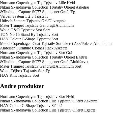
Normann Copenhagen Toj Tøjstativ Lille Hvid
Nikari Skandinavia Collection Tøjstativ Olieret Asketræ
&Tradition Capture SC77 Stumtjener Grafit/Eg
Verpan System 1-2-3 Tøjstativ
Hübsch Sempre Tøjstativ Grå/Olivengrøn
Mater Trumpet Tøjstativ Genbrugt Aluminium
Woud O&O Tøjstativ Stor Sort
TON No 15 Stand By Tøjstativ Sort
HAY Colour C-Shape Tøjstativ Sort
Møbel Copenhagen Coat Tøjstativ Sortlakeret Ask/Poleret Aluminium
Andersen Furniture Clothes Rack Asketræ
Normann Copenhagen Toj Tøjstativ Stor Grå
Nikari Skandinavia Collection Tøjstativ Olieret Egetræ
&Tradition Capture SC77 Stumtjener Grafit/Multifarvet
Mater Trumpet Tøjstativ Genbrugt Aluminium Sort
Woud Töjbox Tøjstativ Sort Eg
HAY Knit Tøjstativ Sort
Andre produkter
Normann Copenhagen Toj Tøjstativ Stor Hvid
Nikari Skandinavia Collection Lille Tøjstativ Olieret Asketræ
HAY Colour C-Shape Tøjstativ Stålblå
Nikari Skandinavia Collection Lille Tøjstativ Olieret Egetræ