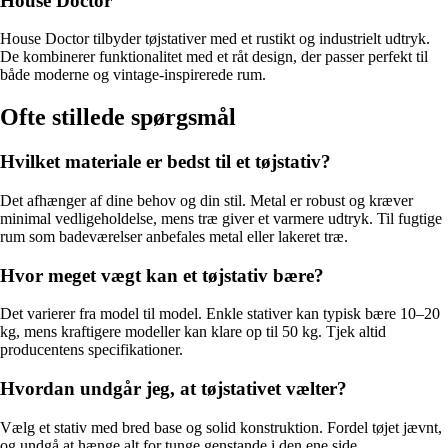
House Doctor
House Doctor tilbyder tøjstativer med et rustikt og industrielt udtryk.
De kombinerer funktionalitet med et råt design, der passer perfekt til
både moderne og vintage-inspirerede rum.
Ofte stillede spørgsmål
Hvilket materiale er bedst til et tøjstativ?
Det afhænger af dine behov og din stil. Metal er robust og kræver
minimal vedligeholdelse, mens træ giver et varmere udtryk. Til fugtige
rum som badeværelser anbefales metal eller lakeret træ.
Hvor meget vægt kan et tøjstativ bære?
Det varierer fra model til model. Enkle stativer kan typisk bære 10–20
kg, mens kraftigere modeller kan klare op til 50 kg. Tjek altid
producentens specifikationer.
Hvordan undgår jeg, at tøjstativet vælter?
Vælg et stativ med bred base og solid konstruktion. Fordel tøjet jævnt,
og undgå at hænge alt for tunge genstande i den ene side.