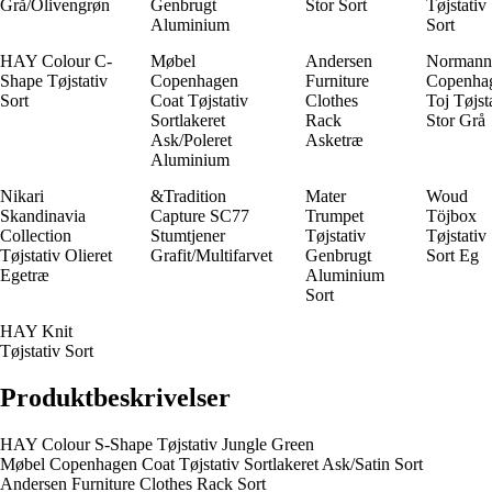
Grå/Olivengrøn
Genbrugt
Stor Sort
Tøjstativ
Aluminium
Sort
HAY Colour C-
Møbel
Andersen
Normann
Shape Tøjstativ
Copenhagen
Furniture
Copenha
Sort
Coat Tøjstativ
Clothes
Toj Tøjst
Sortlakeret
Rack
Stor Grå
Ask/Poleret
Asketræ
Aluminium
Nikari
&Tradition
Mater
Woud
Skandinavia
Capture SC77
Trumpet
Töjbox
Collection
Stumtjener
Tøjstativ
Tøjstativ
Tøjstativ Olieret
Grafit/Multifarvet
Genbrugt
Sort Eg
Egetræ
Aluminium
Sort
HAY Knit
Tøjstativ Sort
Produktbeskrivelser
HAY Colour S-Shape Tøjstativ Jungle Green
Møbel Copenhagen Coat Tøjstativ Sortlakeret Ask/Satin Sort
Andersen Furniture Clothes Rack Sort