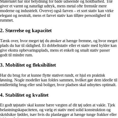
Materialet har stor betydning for både udseende og holdbarhed. Træ
giver et varmt og naturligt udtryk, mens metal ofte fremstår mere
moderne og industrielt. Overvej også farven – et sort stativ kan virke
elegant og neutralt, mens et farvet stativ kan tilføre personlighed til
rummet.
2. Størrelse og kapacitet
Tænk over, hvor meget tøj du ønsker at hænge fremme, og hvor meget
plads du har til rådighed. Et dobbeltstativ eller et stativ med hylder kan
give ekstra opbevaringsplads, mens et enkelt og smalt stativ passer
godt til mindre rum.
3. Mobilitet og fleksibilitet
Har du brug for at kunne flytte stativet rundt, er hjul en praktisk
løsning. Nogle modeller kan foldes sammen, hvilket gør dem ideelle til
midlertidig brug eller små boliger, hvor pladsen skal udnyttes optimalt.
4. Stabilitet og kvalitet
Et godt tøjstativ skal kunne bære vægten af dit tøj uden at vakle. Tjek
belastningskapaciteten, og vælg et stativ med solid konstruktion og
skridsikre fødder, især hvis du planlægger at hænge tunge frakker eller