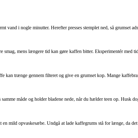
mt vand i nogle minutter. Herefter presses stemplet ned, så grumset ads
ere smag, mens længere tid kan gøre kaffen bitter. Eksperimentér med tid
ffe kan trænge gennem filteret og give en grumset kop. Mange kaffebran
r på samme måde og holder bladene nede, når du hælder teen op. Husk d
elt en mild opvaskesæbe. Undgå at lade kaffegrums stå for længe, da de