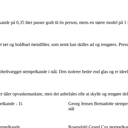
på 0,35 liter passer godt til én person, mens en større model på 1 liter
 et tæt og holdbart metalfilter, som nemt kan skilles ad og rengøres. Pre
beltvægget stempelkande i stål. Den isolerer bedre end glas og er ideel
tåler opvaskemaskine, men det anbefales ofte at skylle og rengøre dele
elkande - 1l.
Georg Jensen Bernadotte stempel
stål
empelkande
Rosendahl Grand Cru stempelkand