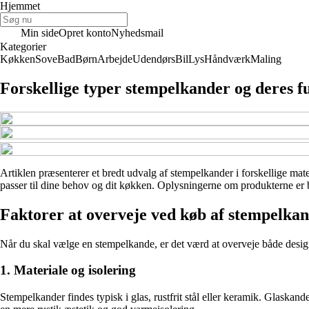
Hjemmet
Min side
Opret konto
Nyhedsmail
Kategorier
Køkken
Sove
Bad
Børn
Arbejde
Udendørs
Bil
Lys
Håndværk
Maling
Forskellige typer stempelkander og deres f
Artiklen præsenterer et bredt udvalg af stempelkander i forskellige mater
passer til dine behov og dit køkken. Oplysningerne om produkterne er bas
Faktorer at overveje ved køb af stempelka
Når du skal vælge en stempelkande, er det værd at overveje både design, f
1. Materiale og isolering
Stempelkander findes typisk i glas, rustfrit stål eller keramik. Glaska