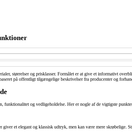
unktioner
ialer, størrelser og prisklasser. Formålet er at give et informativt over
eret på offentligt tilgængelige beskrivelser fra producenter og forhandl
nde
unktionalitet og vedligeholdelse. Her er nogle af de vigtigste punkter at
nder giver et elegant og klassisk udtryk, men kan være mere skrøbelige.