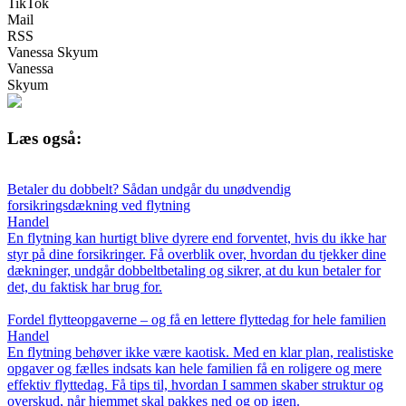
TikTok
Mail
RSS
Vanessa Skyum
Vanessa
Skyum
Læs også:
Betaler du dobbelt? Sådan undgår du unødvendig
forsikringsdækning ved flytning
Handel
En flytning kan hurtigt blive dyrere end forventet, hvis du ikke har
styr på dine forsikringer. Få overblik over, hvordan du tjekker dine
dækninger, undgår dobbeltbetaling og sikrer, at du kun betaler for
det, du faktisk har brug for.
Fordel flytteopgaverne – og få en lettere flyttedag for hele familien
Handel
En flytning behøver ikke være kaotisk. Med en klar plan, realistiske
opgaver og fælles indsats kan hele familien få en roligere og mere
effektiv flyttedag. Få tips til, hvordan I sammen skaber struktur og
overskud, når hjemmet skal pakkes ned og op igen.