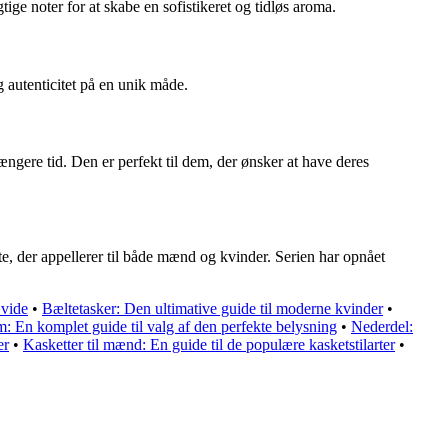
e noter for at skabe en sofistikeret og tidløs aroma.
g autenticitet på en unik måde.
gere tid. Den er perfekt til dem, der ønsker at have deres
, der appellerer til både mænd og kvinder. Serien har opnået
 vide
•
Bæltetasker: Den ultimative guide til moderne kvinder
•
m: En komplet guide til valg af den perfekte belysning
•
Nederdel:
er
•
Kasketter til mænd: En guide til de populære kasketstilarter
•