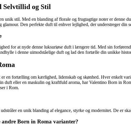
elvtillid og Stil
n unik stil. Med en blanding af florale og frugtagtige noter er denne 
lamour. Den perfekte duft til enhver lejlighed, der understreger din selv
e
ighed for at nyde denne luksuriøse duft i længere tid. Med sin forføre
indhylle i denne uimodståelige duft og lad den fortælle din unikke histor
 Roma
t er en fortælling om kærlighed, lidenskab og skønhed. Hver enkelt va
duft eller en maskulin og kraftfuld aroma, har Valentino Born in Roma 
dser i Rom.
stråler en unik blanding af elegance, styrke og modernitet. De er skabt 
e andre Born in Roma varianter?