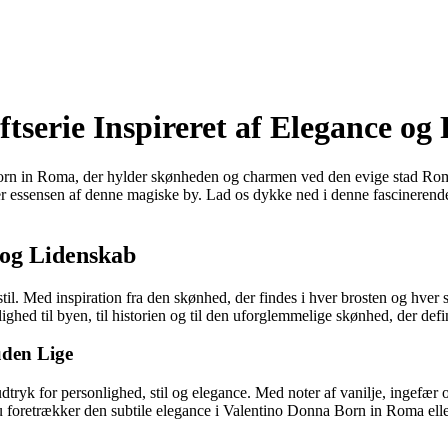
tserie Inspireret af Elegance o
 Born in Roma, der hylder skønheden og charmen ved den evige stad Rom.
essensen af denne magiske by. Lad os dykke ned i denne fascinerende
 og Lidenskab
stil. Med inspiration fra den skønhed, der findes i hver brosten og hver 
ighed til byen, til historien og til den uforglemmelige skønhed, der def
uden Lige
tryk for personlighed, stil og elegance. Med noter af vanilje, ingefær
 foretrækker den subtile elegance i Valentino Donna Born in Roma ell