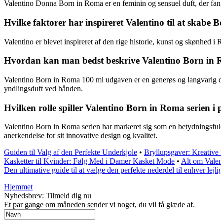
Valentino Donna Born in Roma er en feminin og sensuel duft, der fang
Hvilke faktorer har inspireret Valentino til at skabe
Valentino er blevet inspireret af den rige historie, kunst og skønhed 
Hvordan kan man bedst beskrive Valentino Born in
Valentino Born in Roma 100 ml udgaven er en generøs og langvarig duf
yndlingsduft ved hånden.
Hvilken rolle spiller Valentino Born in Roma serien 
Valentino Born in Roma serien har markeret sig som en betydningsfuld
anerkendelse for sit innovative design og kvalitet.
Guiden til Valg af den Perfekte Underkjole
•
Bryllupsgaver: Kreative 
Kasketter til Kvinder: Følg Med i Damer Kasket Mode
•
Alt om Valen
Den ultimative guide til at vælge den perfekte nederdel til enhver lejl
Hjemmet
Nyhedsbrev: Tilmeld dig nu
Et par gange om måneden sender vi noget, du vil få glæde af.