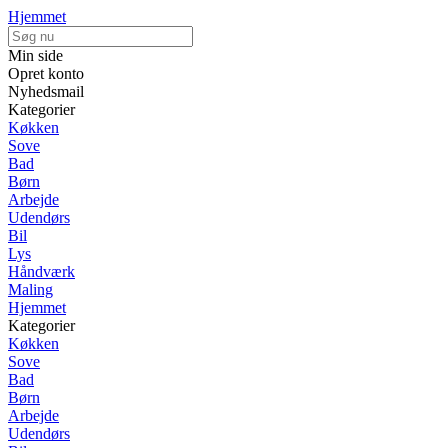
Hjemmet
Min side
Opret konto
Nyhedsmail
Kategorier
Køkken
Sove
Bad
Børn
Arbejde
Udendørs
Bil
Lys
Håndværk
Maling
Hjemmet
Kategorier
Køkken
Sove
Bad
Børn
Arbejde
Udendørs