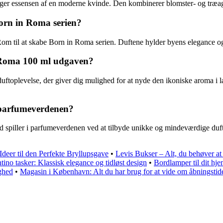
er essensen af en moderne kvinde. Den kombinerer blomster- og træagtig
 Born in Roma serien?
i Rom til at skabe Born in Roma serien. Duftene hylder byens elegance o
 Roma 100 ml udgaven?
toplevelse, der giver dig mulighed for at nyde den ikoniske aroma i læn
i parfumeverdenen?
 spiller i parfumeverdenen ved at tilbyde unikke og mindeværdige dufte
Ideer til den Perfekte Bryllupsgave
•
Levis Bukser – Alt, du behøver at
tino tasker: Klassisk elegance og tidløst design
•
Bordlamper til dit hje
ighed
•
Magasin i København: Alt du har brug for at vide om åbningstid