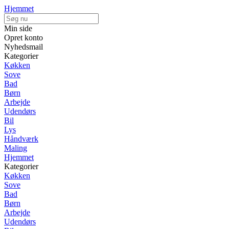
Hjemmet
Min side
Opret konto
Nyhedsmail
Kategorier
Køkken
Sove
Bad
Børn
Arbejde
Udendørs
Bil
Lys
Håndværk
Maling
Hjemmet
Kategorier
Køkken
Sove
Bad
Børn
Arbejde
Udendørs