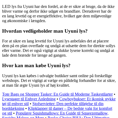
LED lys fra Uyuni har den fordel, at de er sikre at bruge, da de ikke
bliver varme og derfor ikke udgør en brandfare. Derudover har de
en lang levetid og er energieffektive, hvilket gør dem miljøvenlige
og økonomiske i længden.
Hvordan vedligeholder man Uyuni lys?
For at sikre en lang levetid for Uyuni lys anbefales det at placere
dem på en plan overflade og undgå at udsætte dem for direkte sollys
eller varme. Det er også vigtigt at slukke lysene korrekt og undgå at
lade dem brænde for længe ad gangen.
Hvor kan man købe Uyuni lys?
Uyuni lys kan købes i udvalgte butikker samt online på forskellige
webshops. Det er vigtigt at vælge en pålidelig forhandler for at sikre,
at man får ægte Uyuni lys af høj kvalitet.
Tote Bags og Shopper Tasker: En Guide til Moderne Taskestilarter
•
Lysestager til Enhver Anledning
•
Cowboybukser: Et ikonisk stykke
tøj til enhver stil
•
Stofservietter: Den perfekte tilføjelse til din
borddækning
•
Klipklapper til damer – De bedste valg for komfort
og stil
•
Populære Squishmallows: En Guide til Squeezemallow,
Squishy Malous og Mere
•
Paulas Choice BHA: Den Ultimative