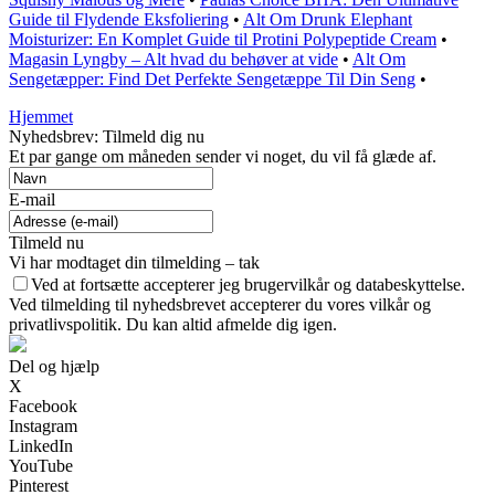
Guide til Flydende Eksfoliering
•
Alt Om Drunk Elephant
Moisturizer: En Komplet Guide til Protini Polypeptide Cream
•
Magasin Lyngby – Alt hvad du behøver at vide
•
Alt Om
Sengetæpper: Find Det Perfekte Sengetæppe Til Din Seng
•
Hjemmet
Nyhedsbrev: Tilmeld dig nu
Et par gange om måneden sender vi noget, du vil få glæde af.
E-mail
Tilmeld nu
Vi har modtaget din tilmelding – tak
Ved at fortsætte accepterer jeg brugervilkår og databeskyttelse.
Ved tilmelding til nyhedsbrevet accepterer du vores vilkår og
privatlivspolitik. Du kan altid afmelde dig igen.
Del og hjælp
X
Facebook
Instagram
LinkedIn
YouTube
Pinterest