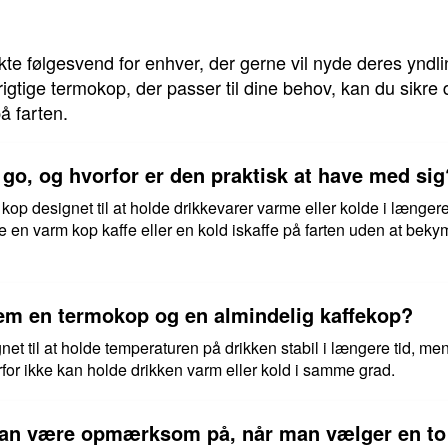
te følgesvend for enhver, der gerne vil nyde deres yndl
igtige termokop, der passer til dine behov, kan du sikre d
å farten.
go, og hvorfor er den praktisk at have med sig
 kop designet til at holde drikkevarer varme eller kolde i længer
de en varm kop kaffe eller en kold iskaffe på farten uden at be
lem en termokop og en almindelig kaffekop?
net til at holde temperaturen på drikken stabil i længere tid, me
for ikke kan holde drikken varm eller kold i samme grad.
 man være opmærksom på, når man vælger en t