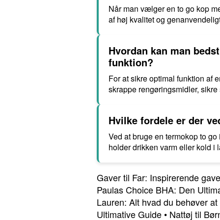
Når man vælger en to go kop m
af høj kvalitet og genanvendeli
Hvordan kan man bedst 
funktion?
For at sikre optimal funktion 
skrappe rengøringsmidler, sikre s
Hvilke fordele er der v
Ved at bruge en termokop to go i 
holder drikken varm eller kold i
Gaver til Far: Inspirerende gavei
Paulas Choice BHA: Den Ultimat
Lauren: Alt hvad du behøver a
Ultimative Guide
•
Nattøj til Bø