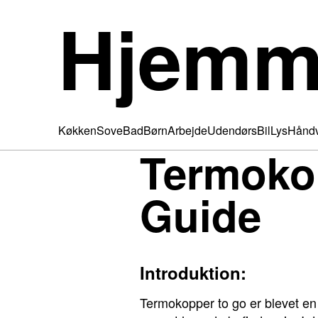
Hjemm
Køkken
Sove
Bad
Børn
Arbejde
Udendørs
Bil
Lys
Hånd
Termokop
Guide
Introduktion:
Termokopper to go er blevet en