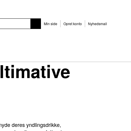
Min side
Opret konto
Nyhedsmail
timative
nyde deres yndlingsdrikke,