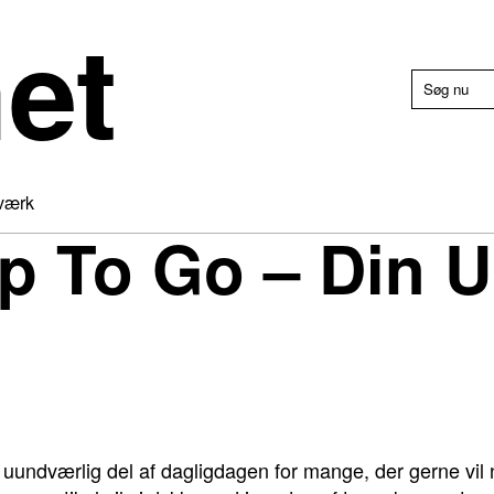
et
værk
 To Go – Din Ul
 uundværlig del af dagligdagen for mange, der gerne vil 