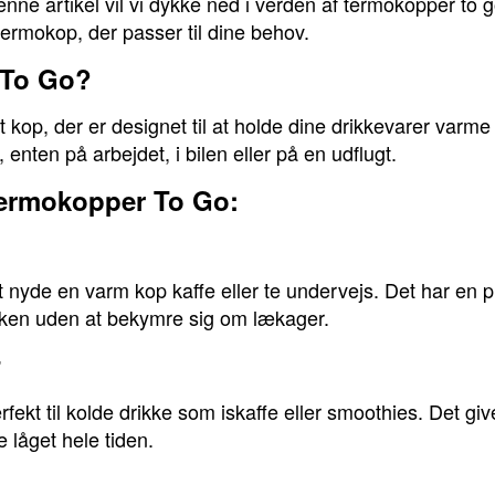
denne artikel vil vi dykke ned i verden af termokopper to
termokop, der passer til dine behov.
 To Go?
 kop, der er designet til at holde dine drikkevarer varme 
, enten på arbejdet, i bilen eller på en udflugt.
 Termokopper To Go:
at nyde en varm kop kaffe eller te undervejs. Det har en pr
sken uden at bekymre sig om lækager.
r
ekt til kolde drikke som iskaffe eller smoothies. Det giv
e låget hele tiden.