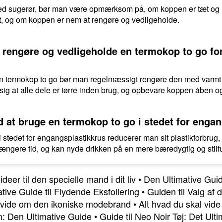
ed sugerør, bør man være opmærksom på, om koppen er tæt og 
gt, og om koppen er nem at rengøre og vedligeholde.
rengøre og vedligeholde en termokop to go for 
af en termokop to go bør man regelmæssigt rengøre den med var
ig at alle dele er tørre inden brug, og opbevare koppen åben og l
ed at bruge en termokop to go i stedet for enga
stedet for engangsplastikkrus reducerer man sit plastikforbrug, b
 længere tid, og kan nyde drikken på en mere bæredygtig og stil
deer til den specielle mand i dit liv
•
Den Ultimative Guid
ive Guide til Flydende Eksfoliering
•
Guiden til Valg af 
t vide om den ikoniske modebrand
•
Alt hvad du skal vid
rn: Den Ultimative Guide
•
Guide til Neo Noir Tøj: Det Ult