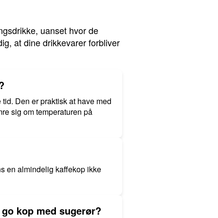
ingsdrikke, uanset hvor de
ig, at dine drikkevarer forbliver
?
e tid. Den er praktisk at have med
kymre sig om temperaturen på
ns en almindelig kaffekop ikke
o go kop med sugerør?