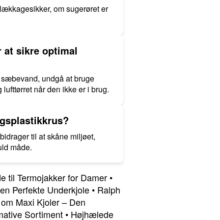
lækkagesikker, om sugerøret er
at sikre optimal
mt sæbevand, undgå at bruge
ufttørret når den ikke er i brug.
ngsplastikkrus?
idrager til at skåne miljøet,
fuld måde.
e til Termojakker for Damer
•
den Perfekte Underkjole
•
Ralph
e om Maxi Kjoler – Den
imative Sortiment
•
Højhælede