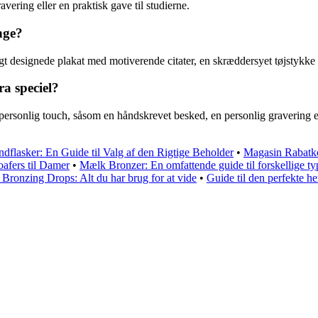
vering eller en praktisk gave til studierne.
nge?
igt designede plakat med motiverende citater, en skræddersyet tøjstykke 
a speciel?
n personlig touch, såsom en håndskrevet besked, en personlig gravering 
flasker: En Guide til Valg af den Rigtige Beholder
•
Magasin Rabatk
oafers til Damer
•
Mælk Bronzer: En omfattende guide til forskellige t
Bronzing Drops: Alt du har brug for at vide
•
Guide til den perfekte he