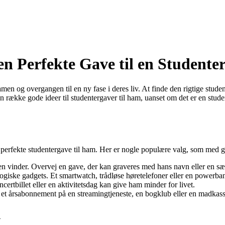
en Perfekte Gave til en Studente
samen og overgangen til en ny fase i deres liv. At finde den rigtige stud
 en række gode ideer til studentergaver til ham, uanset om det er en stude
 perfekte studentergave til ham. Her er nogle populære valg, som med g
en vinder. Overvej en gave, der kan graveres med hans navn eller en sæ
ogiske gadgets. Et smartwatch, trådløse høretelefoner eller en powerban
rtbillet eller en aktivitetsdag kan give ham minder for livet.
et årsabonnement på en streamingtjeneste, en bogklub eller en madkasse
d