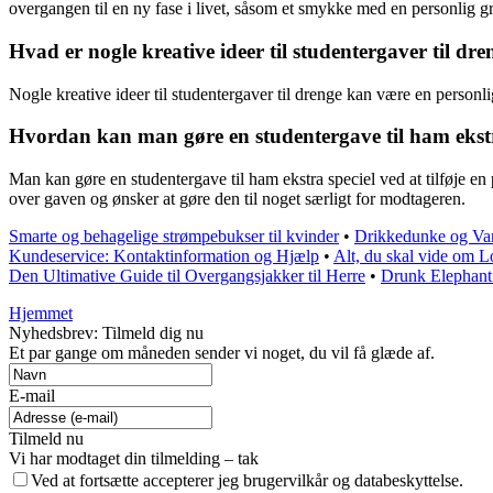
overgangen til en ny fase i livet, såsom et smykke med en personlig gra
Hvad er nogle kreative ideer til studentergaver til dre
Nogle kreative ideer til studentergaver til drenge kan være en personl
Hvordan kan man gøre en studentergave til ham ekstr
Man kan gøre en studentergave til ham ekstra speciel ved at tilføje e
over gaven og ønsker at gøre den til noget særligt for modtageren.
Smarte og behagelige strømpebukser til kvinder
•
Drikkedunke og Vand
Kundeservice: Kontaktinformation og Hjælp
•
Alt, du skal vide om L
Den Ultimative Guide til Overgangsjakker til Herre
•
Drunk Elephant 
Hjemmet
Nyhedsbrev: Tilmeld dig nu
Et par gange om måneden sender vi noget, du vil få glæde af.
E-mail
Tilmeld nu
Vi har modtaget din tilmelding – tak
Ved at fortsætte accepterer jeg brugervilkår og databeskyttelse.