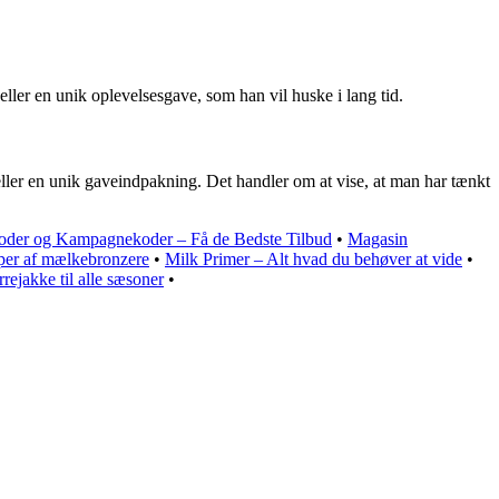
eller en unik oplevelsesgave, som han vil huske i lang tid.
eller en unik gaveindpakning. Det handler om at vise, at man har tænkt
oder og Kampagnekoder – Få de Bedste Tilbud
•
Magasin
yper af mælkebronzere
•
Milk Primer – Alt hvad du behøver at vide
•
rrejakke til alle sæsoner
•