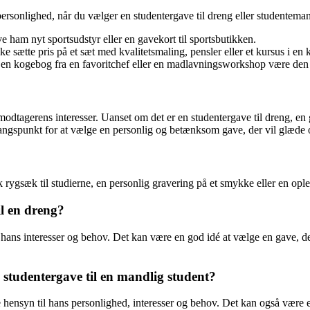
 personlighed, når du vælger en studentergave til dreng eller studenteman
e ham nyt sportsudstyr eller en gavekort til sportsbutikken.
e sætte pris på et sæt med kvalitetsmaling, pensler eller et kursus i en k
n kogebog fra en favoritchef eller en madlavningsworkshop være den p
 modtagerens interesser. Uanset om det er en studentergave til dreng, en 
dgangspunkt for at vælge en personlig og betænksom gave, der vil glæde
rygsæk til studierne, en personlig gravering på et smykke eller en oplev
l en dreng?
 hans interesser og behov. Det kan være en god idé at vælge en gave, de
studentergave til en mandlig student?
 hensyn til hans personlighed, interesser og behov. Det kan også være