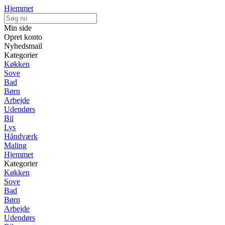
Hjemmet
Min side
Opret konto
Nyhedsmail
Kategorier
Køkken
Sove
Bad
Børn
Arbejde
Udendørs
Bil
Lys
Håndværk
Maling
Hjemmet
Kategorier
Køkken
Sove
Bad
Børn
Arbejde
Udendørs