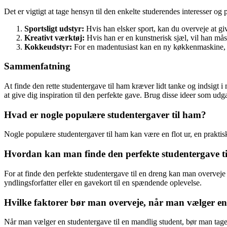
Det er vigtigt at tage hensyn til den enkelte studerendes interesser og
Sportsligt udstyr:
Hvis han elsker sport, kan du overveje at giv
Kreativt værktøj:
Hvis han er en kunstnerisk sjæl, vil han måsk
Kokkeudstyr:
For en madentusiast kan en ny køkkenmaskine, e
Sammenfatning
At finde den rette studentergave til ham kræver lidt tanke og indsigt i
at give dig inspiration til den perfekte gave. Brug disse ideer som u
Hvad er nogle populære studentergaver til ham?
Nogle populære studentergaver til ham kan være en flot ur, en praktisk 
Hvordan kan man finde den perfekte studentergave ti
For at finde den perfekte studentergave til en dreng kan man overveje
yndlingsforfatter eller en gavekort til en spændende oplevelse.
Hvilke faktorer bør man overveje, når man vælger en 
Når man vælger en studentergave til en mandlig student, bør man tage