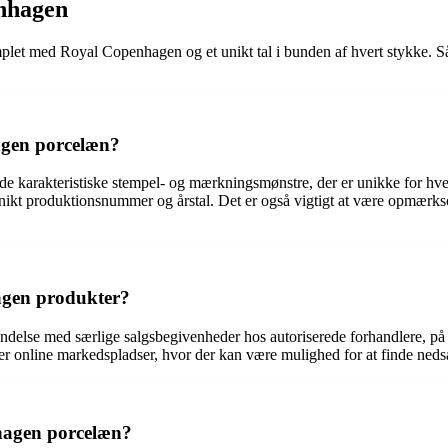
nhagen
et med Royal Copenhagen og et unikt tal i bunden af hvert stykke. S
agen porcelæn?
de karakteristiske stempel- og mærkningsmønstre, der er unikke for h
kt produktionsnummer og årstal. Det er også vigtigt at være opmærksom
agen produkter?
indelse med særlige salgsbegivenheder hos autoriserede forhandlere, p
r online markedspladser, hvor der kan være mulighed for at finde nedsatt
hagen porcelæn?