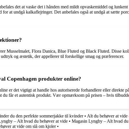
befales det at vaske det i hånden med mildt opvaskemiddel og lunkent 
d for at undgå kalkaflejringer. Det anbefales også at undgå at sætte po
ektioner?
er Musselmalet, Flora Danica, Blue Fluted og Black Fluted. Disse koll
 udtryk og æstetik, der appellerer til forskellige smag og præferencer.
yal Copenhagen produkter online?
ine er det vigtigt at handle hos autoriserede forhandlere eller direk
t du får et autentisk produkt. Vær opmærksom på prisen – hvis tilbuddet 
inder du den perfekte sommerjakke til kvinder
•
Alt du behøver at vide
yngby – Alt hvad du behøver at vide
•
Magasin Lyngby – Alt hvad du 
ehøver at vide om slå om kjoler
•