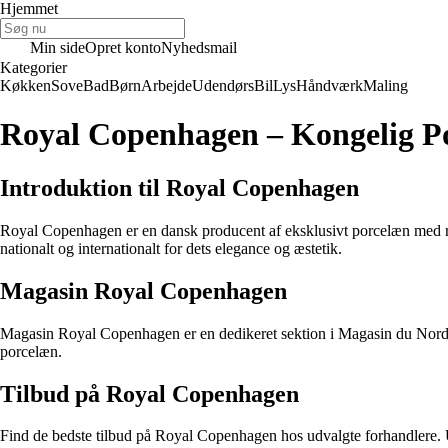
Hjemmet
Min side
Opret konto
Nyhedsmail
Kategorier
Køkken
Sove
Bad
Børn
Arbejde
Udendørs
Bil
Lys
Håndværk
Maling
Royal Copenhagen – Kongelig P
Introduktion til Royal Copenhagen
Royal Copenhagen er en dansk producent af eksklusivt porcelæn med rød
nationalt og internationalt for dets elegance og æstetik.
Magasin Royal Copenhagen
Magasin Royal Copenhagen er en dedikeret sektion i Magasin du Nord,
porcelæn.
Tilbud på Royal Copenhagen
Find de bedste tilbud på Royal Copenhagen hos udvalgte forhandlere. Ud