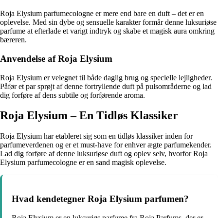
Roja Elysium parfumecologne er mere end bare en duft – det er en
oplevelse. Med sin dybe og sensuelle karakter formår denne luksuriøse
parfume at efterlade et varigt indtryk og skabe et magisk aura omkring
bæreren.
Anvendelse af Roja Elysium
Roja Elysium er velegnet til både daglig brug og specielle lejligheder.
Påfør et par sprøjt af denne fortryllende duft på pulsområderne og lad
dig forføre af dens subtile og forførende aroma.
Roja Elysium – En Tidløs Klassiker
Roja Elysium har etableret sig som en tidløs klassiker inden for
parfumeverdenen og er et must-have for enhver ægte parfumekender.
Lad dig forføre af denne luksuriøse duft og oplev selv, hvorfor Roja
Elysium parfumecologne er en sand magisk oplevelse.
Hvad kendetegner Roja Elysium parfumen?
Roja Elysium er en luksuriøs parfume fra Roja Parfums, der er