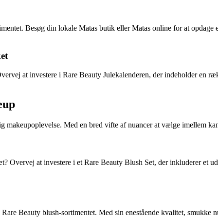
timentet. Besøg din lokale Matas butik eller Matas online for at opdage
et
? Overvej at investere i Rare Beauty Julekalenderen, der indeholder en
eup
elig makeupoplevelse. Med en bred vifte af nuancer at vælge imellem kan
Overvej at investere i et Rare Beauty Blush Set, der inkluderer et udva
e Rare Beauty blush-sortimentet. Med sin enestående kvalitet, smukke n