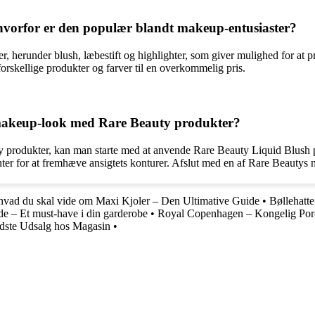
 hvorfor er den populær blandt makeup-entusiaster?
, herunder blush, læbestift og highlighter, som giver mulighed for at 
orskellige produkter og farver til en overkommelig pris.
makeup-look med Rare Beauty produkter?
y produkter, kan man starte med at anvende Rare Beauty Liquid Blush p
ghter for at fremhæve ansigtets konturer. Afslut med en af Rare Beautys 
hvad du skal vide om Maxi Kjoler – Den Ultimative Guide
•
Bøllehatte 
 – Et must-have i din garderobe
•
Royal Copenhagen – Kongelig Por
dste Udsalg hos Magasin
•