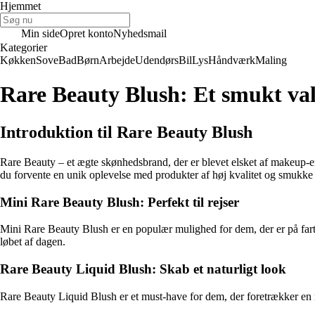
Hjemmet
Min side
Opret konto
Nyhedsmail
Kategorier
Køkken
Sove
Bad
Børn
Arbejde
Udendørs
Bil
Lys
Håndværk
Maling
Rare Beauty Blush: Et smukt val
Introduktion til Rare Beauty Blush
Rare Beauty – et ægte skønhedsbrand, der er blevet elsket af makeup-en
du forvente en unik oplevelse med produkter af høj kvalitet og smukke 
Mini Rare Beauty Blush: Perfekt til rejser
Mini Rare Beauty Blush er en populær mulighed for dem, der er på farte
løbet af dagen.
Rare Beauty Liquid Blush: Skab et naturligt look
Rare Beauty Liquid Blush er et must-have for dem, der foretrækker en m