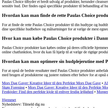
Paulas Choice tilbyder et bredt udvalg af produkter, herunder cleanser
sensitiv hud. Der findes også specifikke produkter til behandling af
Hvordan kan man finde de rette Paulas Choice produk
For at finde de rette Paulas Choice produkter til din hudtype og hudtil
dine specifikke hudbehov og målsætninger for at vælge de mest egned
Hvor kan man købe Paulas Choice produkter i Danmar
Paulas Choice produkter kan købes online på deres officielle hjemmes
online chatfunktion, hvor du kan få hjælp til at vælge de rigtige produk
Hvordan kan man optimere sin hudplejerutine med Pau
For at opnå de bedste resultater med Paulas Choice produkter anbefales
med brugen af produkterne og justere rutinen efter behov for at opnå 
Mors Dag Gaver: Kreative Ideer til den Perfekte Mors Dag Gave
•
Al
Skøn Forening
•
Mors Dag Gaver: Kreative Ideer til den Perfekte M
Festkjoler: Find den perfekte kjole til enhver festlig lejlighed
•
Morgen
Hjemmet
Nyhedsbrev: Tilmeld dig nu