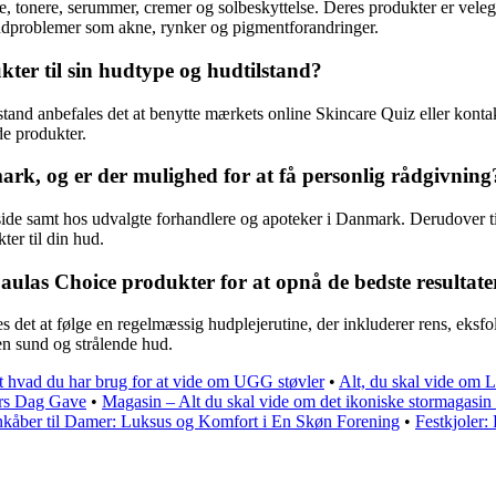
e, tonere, serummer, cremer og solbeskyttelse. Deres produkter er velegn
 hudproblemer som akne, rynker og pigmentforandringer.
ter til sin hudtype og hudtilstand?
stand anbefales det at benytte mærkets online Skincare Quiz eller kontak
e produkter.
k, og er der mulighed for at få personlig rådgivning
ide samt hos udvalgte forhandlere og apoteker i Danmark. Derudover ti
ter til din hud.
las Choice produkter for at opnå de bedste resultate
 det at følge en regelmæssig hudplejerutine, der inkluderer rens, eksfol
en sund og strålende hud.
t hvad du har brug for at vide om UGG støvler
•
Alt, du skal vide om L
ors Dag Gave
•
Magasin – Alt du skal vide om det ikoniske stormagasi
kåber til Damer: Luksus og Komfort i En Skøn Forening
•
Festkjoler: 