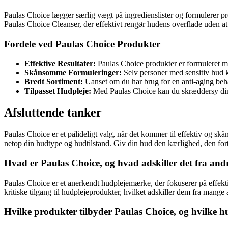
Paulas Choice lægger særlig vægt på ingredienslister og formulerer pr
Paulas Choice Cleanser, der effektivt rengør hudens overflade uden at ud
Fordele ved Paulas Choice Produkter
Effektive Resultater:
Paulas Choice produkter er formuleret med
Skånsomme Formuleringer:
Selv personer med sensitiv hud ka
Bredt Sortiment:
Uanset om du har brug for en anti-aging behan
Tilpasset Hudpleje:
Med Paulas Choice kan du skræddersy din 
Afsluttende tanker
Paulas Choice er et pålideligt valg, når det kommer til effektiv og sk
netop din hudtype og hudtilstand. Giv din hud den kærlighed, den fort
Hvad er Paulas Choice, og hvad adskiller det fra an
Paulas Choice er et anerkendt hudplejemærke, der fokuserer på effekt
kritiske tilgang til hudplejeprodukter, hvilket adskiller dem fra mang
Hvilke produkter tilbyder Paulas Choice, og hvilke hu