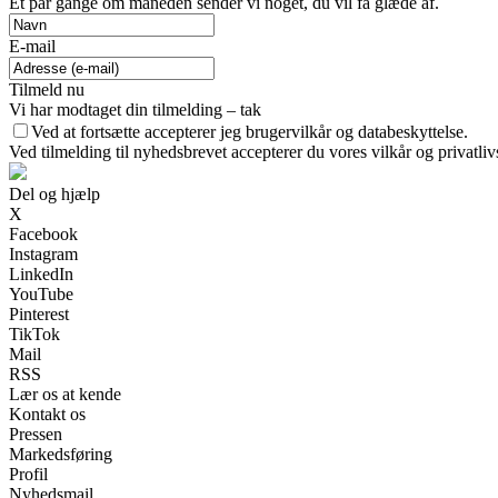
Et par gange om måneden sender vi noget, du vil få glæde af.
E-mail
Tilmeld nu
Vi har modtaget din tilmelding – tak
Ved at fortsætte accepterer jeg brugervilkår og databeskyttelse.
Ved tilmelding til nyhedsbrevet accepterer du vores vilkår og privatliv
Del og hjælp
X
Facebook
Instagram
LinkedIn
YouTube
Pinterest
TikTok
Mail
RSS
Lær os at kende
Kontakt os
Pressen
Markedsføring
Profil
Nyhedsmail