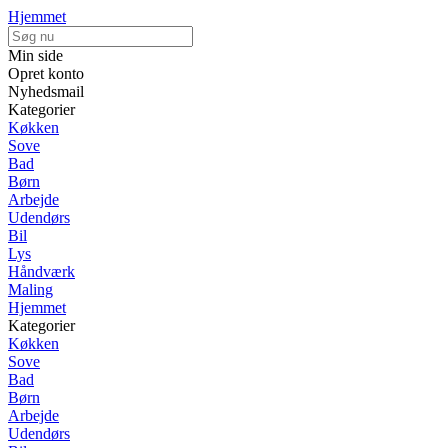
Hjemmet
Min side
Opret konto
Nyhedsmail
Kategorier
Køkken
Sove
Bad
Børn
Arbejde
Udendørs
Bil
Lys
Håndværk
Maling
Hjemmet
Kategorier
Køkken
Sove
Bad
Børn
Arbejde
Udendørs