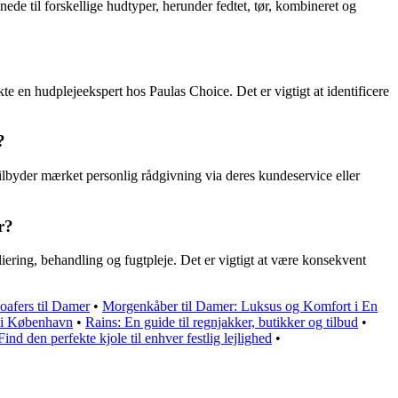
ede til forskellige hudtyper, herunder fedtet, tør, kombineret og
te en hudplejeekspert hos Paulas Choice. Det er vigtigt at identificere
?
lbyder mærket personlig rådgivning via deres kundeservice eller
r?
iering, behandling og fugtpleje. Det er vigtigt at være konsekvent
oafers til Damer
•
Morgenkåber til Damer: Luksus og Komfort i En
n i København
•
Rains: En guide til regnjakker, butikker og tilbud
•
Find den perfekte kjole til enhver festlig lejlighed
•