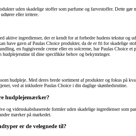
odukter uden skadelige stoffer som parfume og farvestoffer. Dette gør m
tørre eller irritere.
 aktive ingredienser, der er kendt for at forbedre hudens tekstur og ud
n have gavn af Paulas Choice produkter, da de er fri for skadelige stof
dling, en fugtgivende creme eller en solcreme, har Paulas Choice et pro
hudplejerutine til dine specifikke behov og bekymringer.
ånsom hudpleje. Med deres brede sortiment af produkter og fokus på kvali
jener, ved at inkludere Paulas Choice i din daglige skønhedsrutine.
dre hudplejemærker?
ive og videnskabsbaserede formler uden skadelige ingredienser som par
e andre mærker på markedet.
dtyper er de velegnede til?