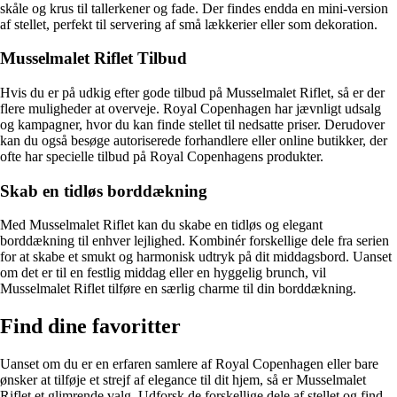
skåle og krus til tallerkener og fade. Der findes endda en mini-version
af stellet, perfekt til servering af små lækkerier eller som dekoration.
Musselmalet Riflet Tilbud
Hvis du er på udkig efter gode tilbud på Musselmalet Riflet, så er der
flere muligheder at overveje. Royal Copenhagen har jævnligt udsalg
og kampagner, hvor du kan finde stellet til nedsatte priser. Derudover
kan du også besøge autoriserede forhandlere eller online butikker, der
ofte har specielle tilbud på Royal Copenhagens produkter.
Skab en tidløs borddækning
Med Musselmalet Riflet kan du skabe en tidløs og elegant
borddækning til enhver lejlighed. Kombinér forskellige dele fra serien
for at skabe et smukt og harmonisk udtryk på dit middagsbord. Uanset
om det er til en festlig middag eller en hyggelig brunch, vil
Musselmalet Riflet tilføre en særlig charme til din borddækning.
Find dine favoritter
Uanset om du er en erfaren samlere af Royal Copenhagen eller bare
ønsker at tilføje et strejf af elegance til dit hjem, så er Musselmalet
Riflet et glimrende valg. Udforsk de forskellige dele af stellet og find