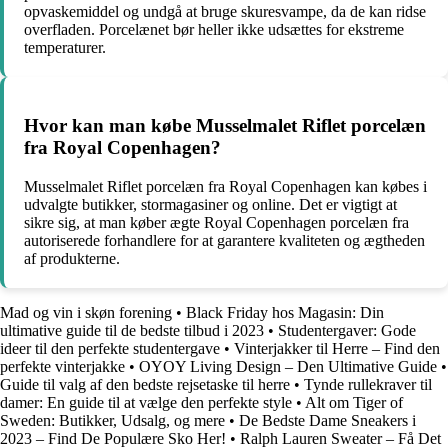
opvaskemiddel og undgå at bruge skuresvampe, da de kan ridse
overfladen. Porcelænet bør heller ikke udsættes for ekstreme
temperaturer.
Hvor kan man købe Musselmalet Riflet porcelæn
fra Royal Copenhagen?
Musselmalet Riflet porcelæn fra Royal Copenhagen kan købes i
udvalgte butikker, stormagasiner og online. Det er vigtigt at
sikre sig, at man køber ægte Royal Copenhagen porcelæn fra
autoriserede forhandlere for at garantere kvaliteten og ægtheden
af produkterne.
Mad og vin i skøn forening
•
Black Friday hos Magasin: Din
ultimative guide til de bedste tilbud i 2023
•
Studentergaver: Gode
ideer til den perfekte studentergave
•
Vinterjakker til Herre – Find den
perfekte vinterjakke
•
OYOY Living Design – Den Ultimative Guide
•
Guide til valg af den bedste rejsetaske til herre
•
Tynde rullekraver til
damer: En guide til at vælge den perfekte style
•
Alt om Tiger of
Sweden: Butikker, Udsalg, og mere
•
De Bedste Dame Sneakers i
2023 – Find De Populære Sko Her!
•
Ralph Lauren Sweater – Få Det