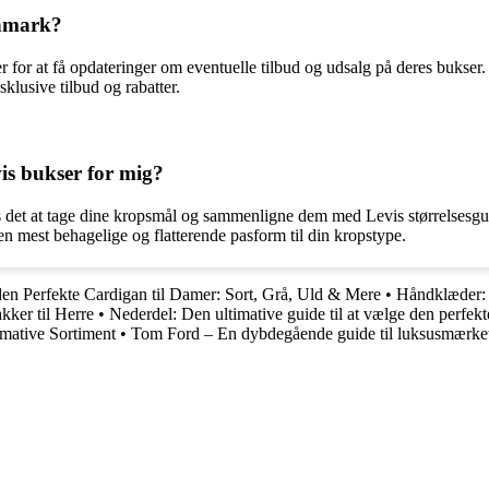
anmark?
r for at få opdateringer om eventuelle tilbud og udsalg på deres bukse
klusive tilbud og rabatter.
is bukser for mig?
les det at tage dine kropsmål og sammenligne dem med Levis størrelsesg
den mest behagelige og flatterende pasform til din kropstype.
den Perfekte Cardigan til Damer: Sort, Grå, Uld & Mere
•
Håndklæder: 
kker til Herre
•
Nederdel: Den ultimative guide til at vælge den perfekte
imative Sortiment
•
Tom Ford – En dybdegående guide til luksusmærke