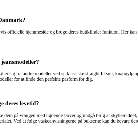
i Danmark?
 officielle hjemmeside og bruge deres butikfinder funktion. Her kan du i
 jeansmodeller?
ller sig fra andre modeller ved sit klassiske straight fit snit, knapgyl
modeller for at finde den perfekte pasform for dig.
e deres levetid?
ke dem på vrangen med lignende farver og undgå brug af skyllemiddel, d
ialet. Ved at følge vaskeanvisningerne på bukserne kan du bevare dere