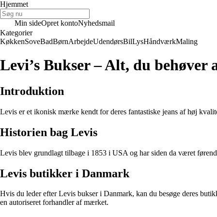
Hjemmet
Min side
Opret konto
Nyhedsmail
Kategorier
Køkken
Sove
Bad
Børn
Arbejde
Udendørs
Bil
Lys
Håndværk
Maling
Levi’s Bukser – Alt, du behøver a
Introduktion
Levis er et ikonisk mærke kendt for deres fantastiske jeans af høj kvalit
Historien bag Levis
Levis blev grundlagt tilbage i 1853 i USA og har siden da været førende
Levis butikker i Danmark
Hvis du leder efter Levis bukser i Danmark, kan du besøge deres butik
en autoriseret forhandler af mærket.