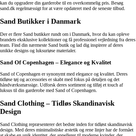
kan du opgradere din garderobe til en overkommelig pris. Besøg
sand.dk regelmæssigt for at være opdateret med de seneste tilbud.
Sand Butikker i Danmark
Der er flere Sand butikker rundt om i Danmark, hvor du kan opleve
brandets eksklusive kollektioner og få professionel vejledning fra deres
team. Find din nærmeste Sand butik og lad dig inspirere af deres
unikke designs og luksuriøse materialer.
Sand Of Copenhagen – Elegance og Kvalitet
Sand of Copenhagen er synonymt med elegance og kvalitet. Deres
tidløse tøj og accessories er skabt med fokus på detaljen og det
håndværksmæssige. Udforsk deres sortiment og tilføj et touch af
luksus til din garderobe med Sand of Copenhagen.
Sand Clothing – Tidløs Skandinavisk
Design
Sand Clothing repræsenterer det bedste inden for tidløst skandinavisk
design. Med deres minimalistiske æstetik og rene linjer har de formået
at skabe en unik identitet, der appellerer til moderne kvinder, der