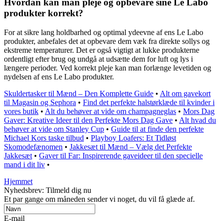
Hvordan kan man pleje og opbevare sine Le Labo
produkter korrekt?
For at sikre lang holdbarhed og optimal ydeevne af ens Le Labo
produkter, anbefales det at opbevare dem væk fra direkte sollys og
ekstreme temperaturer. Det er også vigtigt at lukke produkterne
ordentligt efter brug og undgå at udsætte dem for luft og lys i
længere perioder. Ved korrekt pleje kan man forlænge levetiden og
nydelsen af ens Le Labo produkter.
Skuldertasker til Mænd – Den Komplette Guide
•
Alt om gavekort
til Magasin og Sephora
•
Find det perfekte halstørklæde til kvinder i
vores butik
•
Alt du behøver at vide om champagneglas
•
Mors Dag
Gaver: Kreative Ideer til den Perfekte Mors Dag Gave
•
Alt hvad du
behøver at vide om Stanley Cup
•
Guide til at finde den perfekte
Michael Kors taske tilbud
•
Playboy Loafers: Et Tidløst
Skomodefænomen
•
Jakkesæt til Mænd – Vælg det Perfekte
Jakkesæt
•
Gaver til Far: Inspirerende gaveideer til den specielle
mand i dit liv
•
Hjemmet
Nyhedsbrev: Tilmeld dig nu
Et par gange om måneden sender vi noget, du vil få glæde af.
E-mail