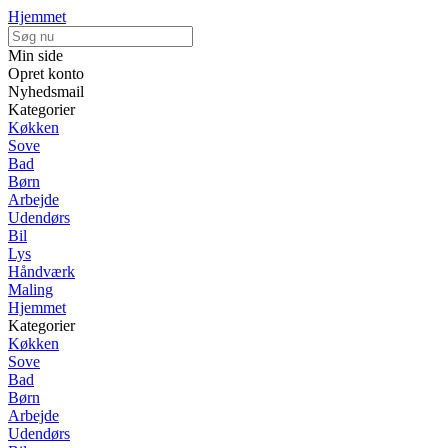
Hjemmet
Min side
Opret konto
Nyhedsmail
Kategorier
Køkken
Sove
Bad
Børn
Arbejde
Udendørs
Bil
Lys
Håndværk
Maling
Hjemmet
Kategorier
Køkken
Sove
Bad
Børn
Arbejde
Udendørs