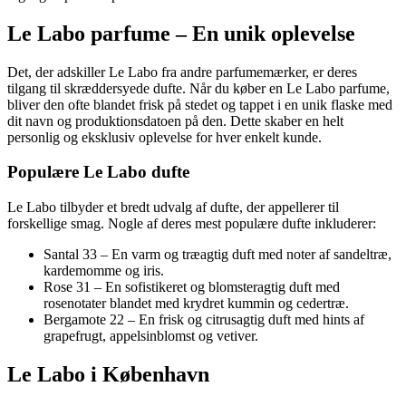
Le Labo parfume – En unik oplevelse
Det, der adskiller Le Labo fra andre parfumemærker, er deres
tilgang til skræddersyede dufte. Når du køber en Le Labo parfume,
bliver den ofte blandet frisk på stedet og tappet i en unik flaske med
dit navn og produktionsdatoen på den. Dette skaber en helt
personlig og eksklusiv oplevelse for hver enkelt kunde.
Populære Le Labo dufte
Le Labo tilbyder et bredt udvalg af dufte, der appellerer til
forskellige smag. Nogle af deres mest populære dufte inkluderer:
Santal 33 – En varm og træagtig duft med noter af sandeltræ,
kardemomme og iris.
Rose 31 – En sofistikeret og blomsteragtig duft med
rosenotater blandet med krydret kummin og cedertræ.
Bergamote 22 – En frisk og citrusagtig duft med hints af
grapefrugt, appelsinblomst og vetiver.
Le Labo i København