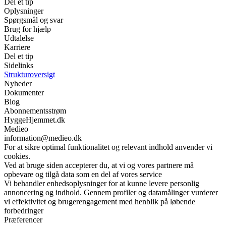
Del et tip
Oplysninger
Spørgsmål og svar
Brug for hjælp
Udtalelse
Karriere
Del et tip
Sidelinks
Strukturoversigt
Nyheder
Dokumenter
Blog
Abonnementsstrøm
HyggeHjemmet.dk
Medieo
information@medieo.dk
For at sikre optimal funktionalitet og relevant indhold anvender vi
cookies.
Ved at bruge siden accepterer du, at vi og vores partnere må
opbevare og tilgå data som en del af vores service
Vi behandler enhedsoplysninger for at kunne levere personlig
annoncering og indhold. Gennem profiler og datamålinger vurderer
vi effektivitet og brugerengagement med henblik på løbende
forbedringer
Præferencer