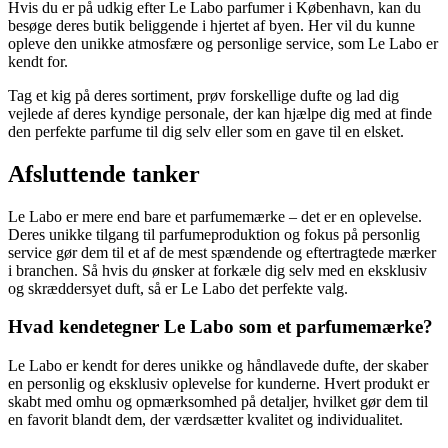
Hvis du er på udkig efter Le Labo parfumer i København, kan du
besøge deres butik beliggende i hjertet af byen. Her vil du kunne
opleve den unikke atmosfære og personlige service, som Le Labo er
kendt for.
Tag et kig på deres sortiment, prøv forskellige dufte og lad dig
vejlede af deres kyndige personale, der kan hjælpe dig med at finde
den perfekte parfume til dig selv eller som en gave til en elsket.
Afsluttende tanker
Le Labo er mere end bare et parfumemærke – det er en oplevelse.
Deres unikke tilgang til parfumeproduktion og fokus på personlig
service gør dem til et af de mest spændende og eftertragtede mærker
i branchen. Så hvis du ønsker at forkæle dig selv med en eksklusiv
og skræddersyet duft, så er Le Labo det perfekte valg.
Hvad kendetegner Le Labo som et parfumemærke?
Le Labo er kendt for deres unikke og håndlavede dufte, der skaber
en personlig og eksklusiv oplevelse for kunderne. Hvert produkt er
skabt med omhu og opmærksomhed på detaljer, hvilket gør dem til
en favorit blandt dem, der værdsætter kvalitet og individualitet.