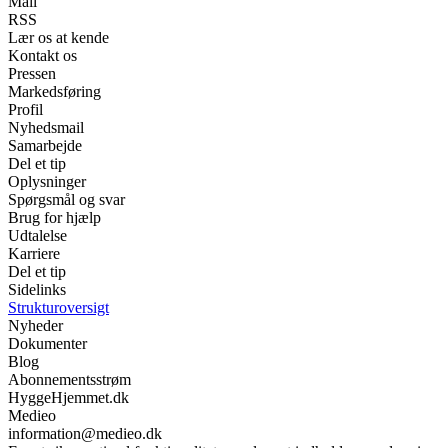
Mail
RSS
Lær os at kende
Kontakt os
Pressen
Markedsføring
Profil
Nyhedsmail
Samarbejde
Del et tip
Oplysninger
Spørgsmål og svar
Brug for hjælp
Udtalelse
Karriere
Del et tip
Sidelinks
Strukturoversigt
Nyheder
Dokumenter
Blog
Abonnementsstrøm
HyggeHjemmet.dk
Medieo
information@medieo.dk