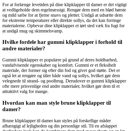
For at forlænge levetiden på dine klipklapper til damer er det vigtigt
at vedligeholde dem regelmæssigt. Rengør dem med en blød børste
og mild sæbe for at fjerne snavs og pletter. Undgå at udsætte dem
for ekstreme temperaturer eller direkte sollys, da det kan forringe
materialerne. Opbevar dine klipklapper et tørt sted væk fra fugt for
at undgå mug og skimmelsvamp.
Hvilke fordele har gummi klipklapper i forhold til
andre materialer?
Gummi klipklapper er populære på grund af deres holdbarhed,
vandafvisende egenskaber og komfort. Gummi er et fleksibelt
materiale, der former sig efter din fod og giver god støtte. Det er
også let at rengøre og tåler både vand og sollys, hvilket gør dem
velegnede til strand- og poolbrug. Derudover er gummi klipklapper
ofte mere prisvenlige end andre materialer, hvilket gør dem til et
attraktivt valg for mange.
Hvordan kan man style brune klipklapper til
damer?
Brune klipklapper til damer kan styles på forskellige måder
afhængigt af lejligheden og din personlige stil. Til en afslappet