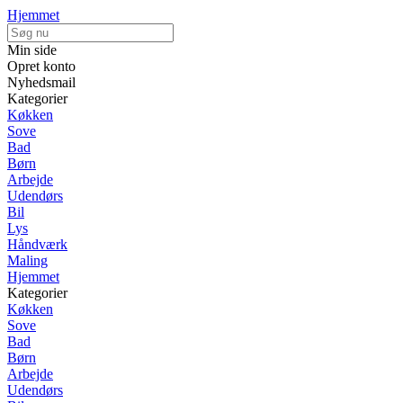
Hjemmet
Min side
Opret konto
Nyhedsmail
Kategorier
Køkken
Sove
Bad
Børn
Arbejde
Udendørs
Bil
Lys
Håndværk
Maling
Hjemmet
Kategorier
Køkken
Sove
Bad
Børn
Arbejde
Udendørs