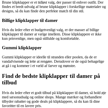
Brune klipklapper er et tidløst valg, der passer til enhver outfit. Der
findes et bredt udvalg af brune klipklapper i forskellige materialer og
designs, så du kan finde den perfekte match til din stil.
Billige klipklapper til damer
Hvis du leder efter et budgetvenligt valg, er der masser af billige
klipklapper til damer at vælge imellem. Disse klipklappere er ikke
kun prisvenlige, men også stilfulde og komfortable.
Gummi klipklapper
Gummi klipklapper er ideelle til stranden eller poolen, da de er
vandafvisende og lette at rengøre. Derudover er de også behagelige
at gå i og kommer i et væld af farver og mønstre.
Find de bedste klipklapper til damer på
tilbud
Hvis du leder efter et godt tilbud på klipklapper til damer, så hold øje
med sæsonudsalg og online shops. Mange mærker og forhandlere
tilbyder rabatter og gode deals på klipklappere, så du kan få dine
favoritter til en lavere pris.