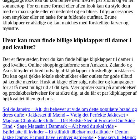
dagligdags look kan du kombinere dem med et par shorts og en let
sommertop. For en mere formel eller aften look kan du style dem
med en maxi-kjole eller en nederdel og en bluse. Tilføj accessories
som smykker eller en taske for at fuldende outfittet. Brune
klipklapper er alsidige og kan matches med forskellige farver og
mønstre.
Hvor kan man finde billige klipklapper til damer i
god kvalitet?
Der er flere steder, hvor du kan finde billige klipklapper til damer i
god kvalitet. Online shoppingplatforme som Amazon, Zalando og
Asos tilbyder et bredt udvalg af klipklapper i forskellige prisklasser.
Du kan også tjekke lokale skobutikker eller outlets for gode tilbud
på kendte mærker. Husk at kigge efter salg, rabatter og kampagner
for at få mest muligt ud af dit køb. Vær opmærksom på anmeldelser
og produktbeskrivelser for at sikre dig, at du får et par klipklapper af
høj kvalitet til en god pris.
Sol de Janeiro – Alt, du behøver at vide om dette populære brand og
deres dufte
•
Jakkesæt til Mænd – Vælg det Perfekte Jakkesæt
•
Magasin Chokolade Outlet – Det Bedste Sted at Forkæle Din Søde
Tand
•
Sage Magasin i Danmark – Alt hvad du skal vide
•
Bøllehatte til kvinder – Et stilfuldt tilbehør med attitude
•
Denim
Jakke Dame: Et must-have i enhver garderobe
•
Sneakers til Mænd: