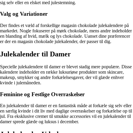
sig selv eller en elsket med julestemning.
Valg og Variationer
Der findes et væld af forskellige magasin chokolade julekalendere på
markedet. Nogle fokuserer på mørk chokolade, mens andre indeholder
en blanding af hvid, mælk og lys chokolade. Uanset dine præferencer
er der en magasin chokolade julekalender, der passer til dig.
Julekalender til Damer
Specielle julekalendere til damer er blevet stadig mere populære. Disse
kalendere indeholder en række luksuriøse produkter som skincare,
makeup, smykker og andre forkælelsesgaver, der vil glæde enhver
kvinde i julemåneden.
Feminine og Festlige Overraskelser
En julekalender til damer er en fantastisk måde at forkæle sig selv eller
en særlig kvinde i dit liv med daglige overraskelser og forkælelse op til
jul. Fra eksklusive cremer til smukke accessories vil en julekalender til
damer sprede glæde og luksus i december.