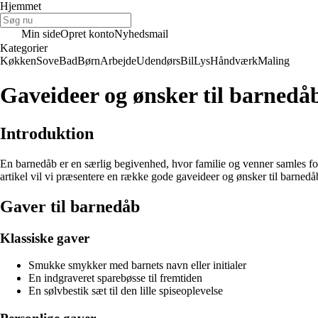
Hjemmet
Min side
Opret konto
Nyhedsmail
Kategorier
Køkken
Sove
Bad
Børn
Arbejde
Udendørs
Bil
Lys
Håndværk
Maling
Gaveideer og ønsker til barnedå
Introduktion
En barnedåb er en særlig begivenhed, hvor familie og venner samles for 
artikel vil vi præsentere en række gode gaveideer og ønsker til barnedåb s
Gaver til barnedåb
Klassiske gaver
Smukke smykker med barnets navn eller initialer
En indgraveret sparebøsse til fremtiden
En sølvbestik sæt til den lille spiseoplevelse