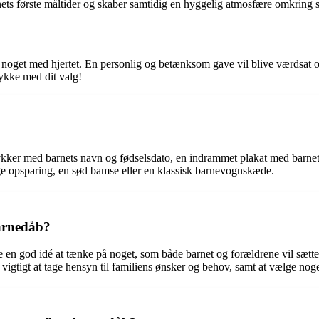
ets første måltider og skaber samtidig en hyggelig atmosfære omkring s
 noget med hjertet. En personlig og betænksom gave vil blive værdsat og
lykke med dit valg!
er med barnets navn og fødselsdato, en indrammet plakat med barnets s
ge opsparing, en sød bamse eller en klassisk barnevognskæde.
barnedåb?
 en god idé at tænke på noget, som både barnet og forældrene vil sætt
igtigt at tage hensyn til familiens ønsker og behov, samt at vælge noge