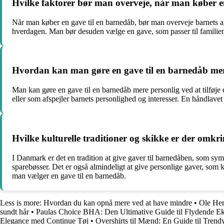
Hvilke faktorer bør man overveje, når man køber e
Når man køber en gave til en barnedåb, bør man overveje barnets al
hverdagen. Man bør desuden vælge en gave, som passer til familiens 
Hvordan kan man gøre en gave til en barnedåb mer
Man kan gøre en gave til en barnedåb mere personlig ved at tilføje
eller som afspejler barnets personlighed og interesser. En håndlavet
Hvilke kulturelle traditioner og skikke er der omkr
I Danmark er det en tradition at give gaver til barnedåben, som sy
sparebøsser. Det er også almindeligt at give personlige gaver, som k
man vælger en gave til en barnedåb.
Less is more: Hvordan du kan opnå mere ved at have mindre
•
Ole Hen
sundt hår
•
Paulas Choice BHA: Den Ultimative Guide til Flydende Ek
Elegance med Continue Tøj
•
Overshirts til Mænd: En Guide til Trend