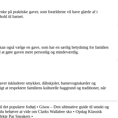
nke på praktiske gaver, som forældrene vil have glæde af i
old til barnet.
 kan også vælge en gave, som har en særlig betydning for familien
 til at gøre gaven mere personlig og mindeværdig.
e gaver inkluderer smykker, dåbskjoler, barnevognskæder og
gt at respektere familiens kulturelle baggrund og traditioner, når
l det populære fodtøj
•
Gisou – Den ultimative guide til smukt og
du behøver at vide om Clarks Wallabee sko
•
Opdag Klassisk
fekte Par Sneakers
•