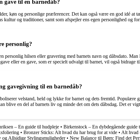
n gave til en barnedåb?
der, køn og personlige præferencer. Det kan også være en god idé at tæ
kultur og traditioner, samt som afspejler ens egen personlighed og forh
e personlig?
 en personlig hilsen eller gravering med barnets navn og dåbsdato. Man
 gave eller en gave, som er specielt udvalgt til barnet, vil også bidrage
ing gavegivning til en barnedåb?
mboliserer velstand, held og lykke for barnet og dets fremtid. Populær
an blive en del af barnets liv og minde det om dets dåbsdag. Det er vigti
riksen – En guide til hudpleje
•
Birkenstock – En dybdegående guide ti
sfoliering
•
Bronzer Sticks: Alt hvad du har brug for at vide
•
Alt hvad 
y og Allsidige Stylingsmuligheder
•
New Balance til Børn: Find det Per