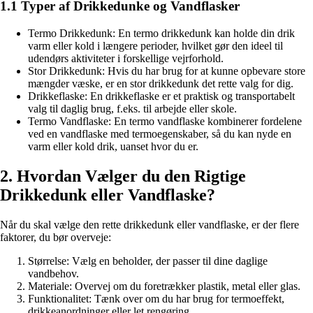
1.1 Typer af Drikkedunke og Vandflasker
Termo Drikkedunk: En termo drikkedunk kan holde din drik
varm eller kold i længere perioder, hvilket gør den ideel til
udendørs aktiviteter i forskellige vejrforhold.
Stor Drikkedunk: Hvis du har brug for at kunne opbevare store
mængder væske, er en stor drikkedunk det rette valg for dig.
Drikkeflaske: En drikkeflaske er et praktisk og transportabelt
valg til daglig brug, f.eks. til arbejde eller skole.
Termo Vandflaske: En termo vandflaske kombinerer fordelene
ved en vandflaske med termoegenskaber, så du kan nyde en
varm eller kold drik, uanset hvor du er.
2. Hvordan Vælger du den Rigtige
Drikkedunk eller Vandflaske?
Når du skal vælge den rette drikkedunk eller vandflaske, er der flere
faktorer, du bør overveje:
Størrelse: Vælg en beholder, der passer til dine daglige
vandbehov.
Materiale: Overvej om du foretrækker plastik, metal eller glas.
Funktionalitet: Tænk over om du har brug for termoeffekt,
drikkeanordninger eller let rengøring.