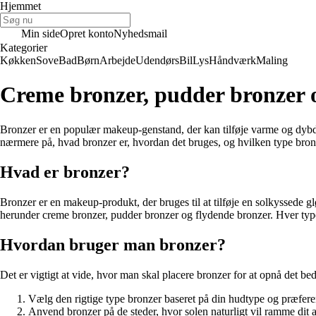
Hjemmet
Min side
Opret konto
Nyhedsmail
Kategorier
Køkken
Sove
Bad
Børn
Arbejde
Udendørs
Bil
Lys
Håndværk
Maling
Creme bronzer, pudder bronzer 
Bronzer er en populær makeup-genstand, der kan tilføje varme og dybde t
nærmere på, hvad bronzer er, hvordan det bruges, og hvilken type bronze
Hvad er bronzer?
Bronzer er en makeup-produkt, der bruges til at tilføje en solkyssede gl
herunder creme bronzer, pudder bronzer og flydende bronzer. Hver typ
Hvordan bruger man bronzer?
Det er vigtigt at vide, hvor man skal placere bronzer for at opnå det bedst
Vælg den rigtige type bronzer baseret på din hudtype og præfere
Anvend bronzer på de steder, hvor solen naturligt vil ramme dit