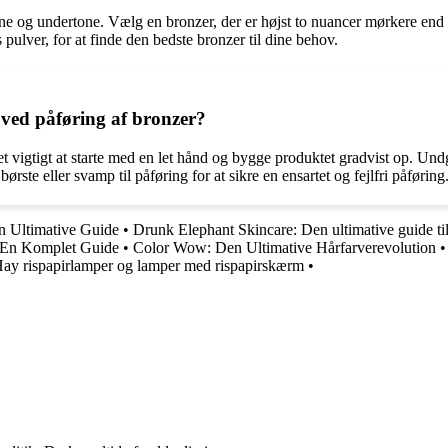
tone og undertone. Vælg en bronzer, der er højst to nuancer mørkere end 
ulver, for at finde den bedste bronzer til dine behov.
ved påføring af bronzer?
et vigtigt at starte med en let hånd og bygge produktet gradvist op. Und
ørste eller svamp til påføring for at sikre en ensartet og fejlfri påføring
 Ultimative Guide
•
Drunk Elephant Skincare: Den ultimative guide til
– En Komplet Guide
•
Color Wow: Den Ultimative Hårfarverevolution
Hay rispapirlamper og lamper med rispapirskærm
•