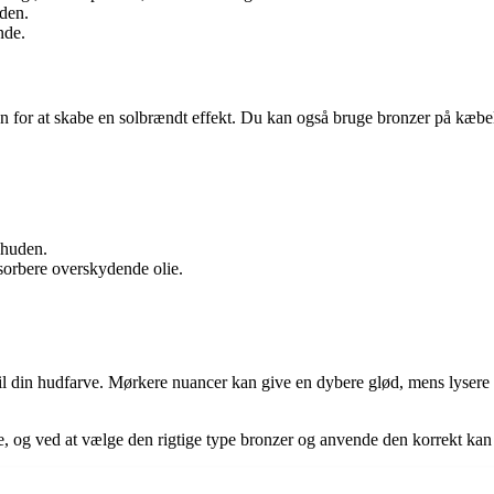
uden.
nde.
sen for at skabe en solbrændt effekt. Du kan også bruge bronzer på kæ
l huden.
bsorbere overskydende olie.
 til din hudfarve. Mørkere nuancer kan give en dybere glød, mens lysere
ne, og ved at vælge den rigtige type bronzer og anvende den korrekt kan 