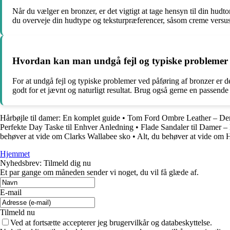
Når du vælger en bronzer, er det vigtigt at tage hensyn til din hud
du overveje din hudtype og teksturpræferencer, såsom creme versus p
Hvordan kan man undgå fejl og typiske problemer 
For at undgå fejl og typiske problemer ved påføring af bronzer er d
godt for et jævnt og naturligt resultat. Brug også gerne en passende b
Hårbøjle til damer: En komplet guide
•
Tom Ford Ombre Leather – Den
Perfekte Day Taske til Enhver Anledning
•
Flade Sandaler til Damer 
behøver at vide om Clarks Wallabee sko
•
Alt, du behøver at vide om 
Hjemmet
Nyhedsbrev: Tilmeld dig nu
Et par gange om måneden sender vi noget, du vil få glæde af.
E-mail
Tilmeld nu
Ved at fortsætte accepterer jeg brugervilkår og databeskyttelse.