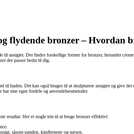
og flydende bronzer – Hvordan b
il ansigtet. Der findes forskellige former for bronzer, herunder creme 
r der passer bedst til dig.
ød til huden. Det kan også bruges til at skulpturere ansigtet og give de
e har sine egne fordele og anvendelsesmetoder.
e resultat. Her er nogle trin til at bruge bronzer effektivt:
nce.
 ansigt, såsom panden, kindbenene og næsen.