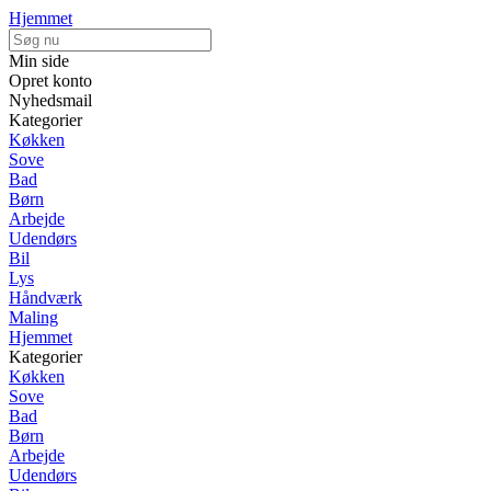
Hjemmet
Min side
Opret konto
Nyhedsmail
Kategorier
Køkken
Sove
Bad
Børn
Arbejde
Udendørs
Bil
Lys
Håndværk
Maling
Hjemmet
Kategorier
Køkken
Sove
Bad
Børn
Arbejde
Udendørs