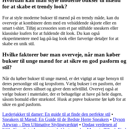
Hvordan kan man style moderne bukser til mænd
for at skabe et trendy look?
For at style moderne bukser til mænd på en trendy måde, kan du
overveje at kombinere dem med en velsiddende skjorte eller en
smart t-shirt. Tilføj accessories som et par stilfulde sneakers eller
klassiske loafers for at fuldende dit look. Du kan også
eksperimentere med lag-på-lag look eller farverige detaljer for at
skabe en unik stil.
Hvilke faktorer bør man overveje, når man køber
bukser til unge mænd for at sikre en god pasform og
stil?
Når du køber bukser til unge mænd, er det vigtigt at tage hensyn til
deres personlige stil og kropsform. Vælg bukser i en pasform, der
fremhæver deres silhuet og giver dem selvtillid. Overvej også at
vælge bukser i materialer, der er behagelige at have på hele dagen,
såsom bomuld eller strækstof. Husk at prøve bukserne før køb for at
sikre en god pasform.
Læderjakker til damer: En guide til at finde den perfekte stil
•
Sneakers til Mænd: En Guide til de Bedste Herre Sneakers
•
Dyson
Airwrap – Den Ultimative Stylingværktøj
•
Opdag verdenen af