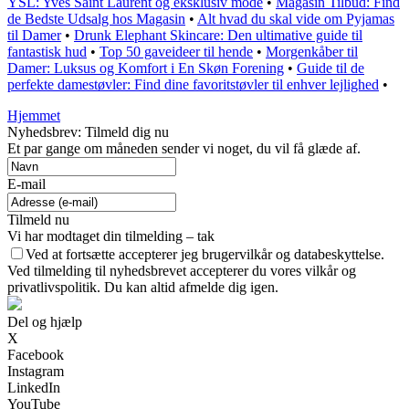
YSL: Yves Saint Laurent og eksklusiv mode
•
Magasin Tilbud: Find
de Bedste Udsalg hos Magasin
•
Alt hvad du skal vide om Pyjamas
til Damer
•
Drunk Elephant Skincare: Den ultimative guide til
fantastisk hud
•
Top 50 gaveideer til hende
•
Morgenkåber til
Damer: Luksus og Komfort i En Skøn Forening
•
Guide til de
perfekte damestøvler: Find dine favoritstøvler til enhver lejlighed
•
Hjemmet
Nyhedsbrev: Tilmeld dig nu
Et par gange om måneden sender vi noget, du vil få glæde af.
E-mail
Tilmeld nu
Vi har modtaget din tilmelding – tak
Ved at fortsætte accepterer jeg brugervilkår og databeskyttelse.
Ved tilmelding til nyhedsbrevet accepterer du vores vilkår og
privatlivspolitik. Du kan altid afmelde dig igen.
Del og hjælp
X
Facebook
Instagram
LinkedIn
YouTube