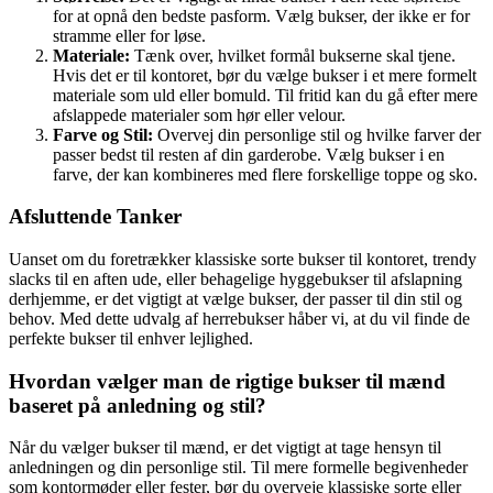
for at opnå den bedste pasform. Vælg bukser, der ikke er for
stramme eller for løse.
Materiale:
Tænk over, hvilket formål bukserne skal tjene.
Hvis det er til kontoret, bør du vælge bukser i et mere formelt
materiale som uld eller bomuld. Til fritid kan du gå efter mere
afslappede materialer som hør eller velour.
Farve og Stil:
Overvej din personlige stil og hvilke farver der
passer bedst til resten af din garderobe. Vælg bukser i en
farve, der kan kombineres med flere forskellige toppe og sko.
Afsluttende Tanker
Uanset om du foretrækker klassiske sorte bukser til kontoret, trendy
slacks til en aften ude, eller behagelige hyggebukser til afslapning
derhjemme, er det vigtigt at vælge bukser, der passer til din stil og
behov. Med dette udvalg af herrebukser håber vi, at du vil finde de
perfekte bukser til enhver lejlighed.
Hvordan vælger man de rigtige bukser til mænd
baseret på anledning og stil?
Når du vælger bukser til mænd, er det vigtigt at tage hensyn til
anledningen og din personlige stil. Til mere formelle begivenheder
som kontormøder eller fester, bør du overveje klassiske sorte eller