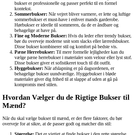
bukser er professionelle og passer perfekt til en formel
kontekst.
Sommerbukser:
Når vejret bliver varmere, er lette og luftige
sommerbukser et must-have i enhver mands garderobe.
Hørbukser er ideelle til sommeren, da de er åndbare og
behagelige at have på.
Fine og Moderne Bukser:
Hvis du leder efter trendy bukser,
bør du overveje moderne snit som slacks eller lærredsbukser.
Disse bukser kombinerer stil og komfort på bedste vis.
Pæne Herrebukser:
Til mere formelle lejligheder kan du
vælge pæne herrebukser i materialer som velour eller lyst stof.
Disse bukser giver et sofistikeret touch til dit outfit.
Hyggebukser:
Når afslapning er på dagsordenen, er
behagelige bukser uundværlige. Hyggebukser i bløde
materialer giver dig frihed til at slappe af uden at gå på
kompromis med stilen.
Hvordan Vælger du de Rigtige Bukser til
Mænd?
Når du skal vælge bukser til mænd, er der flere faktorer, du bør
overveje for at sikre, at de passer godt og matcher din stil:
Størrelse:
Det er vigtigt at finde bukser i den rette størrelse