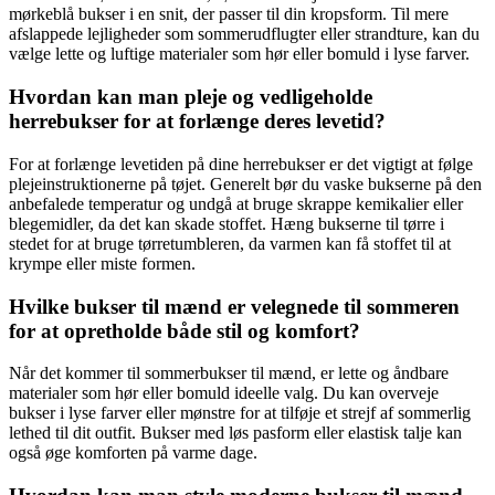
mørkeblå bukser i en snit, der passer til din kropsform. Til mere
afslappede lejligheder som sommerudflugter eller strandture, kan du
vælge lette og luftige materialer som hør eller bomuld i lyse farver.
Hvordan kan man pleje og vedligeholde
herrebukser for at forlænge deres levetid?
For at forlænge levetiden på dine herrebukser er det vigtigt at følge
plejeinstruktionerne på tøjet. Generelt bør du vaske bukserne på den
anbefalede temperatur og undgå at bruge skrappe kemikalier eller
blegemidler, da det kan skade stoffet. Hæng bukserne til tørre i
stedet for at bruge tørretumbleren, da varmen kan få stoffet til at
krympe eller miste formen.
Hvilke bukser til mænd er velegnede til sommeren
for at opretholde både stil og komfort?
Når det kommer til sommerbukser til mænd, er lette og åndbare
materialer som hør eller bomuld ideelle valg. Du kan overveje
bukser i lyse farver eller mønstre for at tilføje et strejf af sommerlig
lethed til dit outfit. Bukser med løs pasform eller elastisk talje kan
også øge komforten på varme dage.