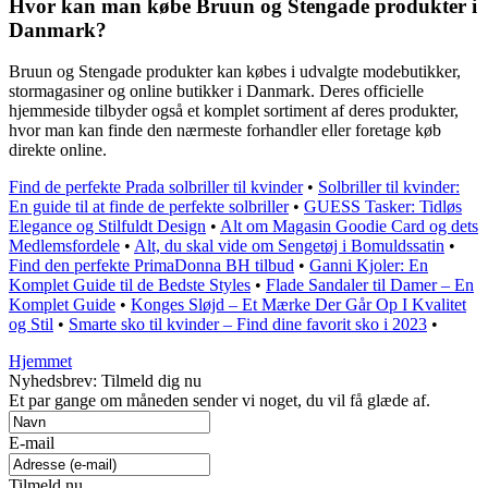
Hvor kan man købe Bruun og Stengade produkter i
Danmark?
Bruun og Stengade produkter kan købes i udvalgte modebutikker,
stormagasiner og online butikker i Danmark. Deres officielle
hjemmeside tilbyder også et komplet sortiment af deres produkter,
hvor man kan finde den nærmeste forhandler eller foretage køb
direkte online.
Find de perfekte Prada solbriller til kvinder
•
Solbriller til kvinder:
En guide til at finde de perfekte solbriller
•
GUESS Tasker: Tidløs
Elegance og Stilfuldt Design
•
Alt om Magasin Goodie Card og dets
Medlemsfordele
•
Alt, du skal vide om Sengetøj i Bomuldssatin
•
Find den perfekte PrimaDonna BH tilbud
•
Ganni Kjoler: En
Komplet Guide til de Bedste Styles
•
Flade Sandaler til Damer – En
Komplet Guide
•
Konges Sløjd – Et Mærke Der Går Op I Kvalitet
og Stil
•
Smarte sko til kvinder – Find dine favorit sko i 2023
•
Hjemmet
Nyhedsbrev: Tilmeld dig nu
Et par gange om måneden sender vi noget, du vil få glæde af.
E-mail
Tilmeld nu