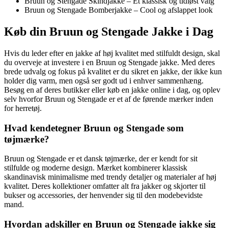
Bruun og Stengade Skindjakke – Et klassisk og tidløst valg
Bruun og Stengade Bomberjakke – Cool og afslappet look
Køb din Bruun og Stengade Jakke i Dag
Hvis du leder efter en jakke af høj kvalitet med stilfuldt design, skal
du overveje at investere i en Bruun og Stengade jakke. Med deres
brede udvalg og fokus på kvalitet er du sikret en jakke, der ikke kun
holder dig varm, men også ser godt ud i enhver sammenhæng.
Besøg en af deres butikker eller køb en jakke online i dag, og oplev
selv hvorfor Bruun og Stengade er et af de førende mærker inden
for herretøj.
Hvad kendetegner Bruun og Stengade som
tøjmærke?
Bruun og Stengade er et dansk tøjmærke, der er kendt for sit
stilfulde og moderne design. Mærket kombinerer klassisk
skandinavisk minimalisme med trendy detaljer og materialer af høj
kvalitet. Deres kollektioner omfatter alt fra jakker og skjorter til
bukser og accessories, der henvender sig til den modebevidste
mand.
Hvordan adskiller en Bruun og Stengade jakke sig