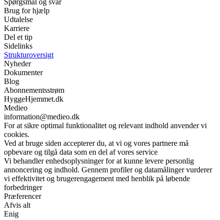
Spørgsmål og svar
Brug for hjælp
Udtalelse
Karriere
Del et tip
Sidelinks
Strukturoversigt
Nyheder
Dokumenter
Blog
Abonnementsstrøm
HyggeHjemmet.dk
Medieo
information@medieo.dk
For at sikre optimal funktionalitet og relevant indhold anvender vi
cookies.
Ved at bruge siden accepterer du, at vi og vores partnere må
opbevare og tilgå data som en del af vores service
Vi behandler enhedsoplysninger for at kunne levere personlig
annoncering og indhold. Gennem profiler og datamålinger vurderer
vi effektivitet og brugerengagement med henblik på løbende
forbedringer
Præferencer
Afvis alt
Enig