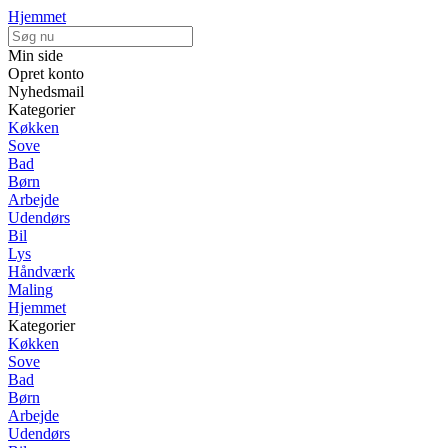
Hjemmet
Min side
Opret konto
Nyhedsmail
Kategorier
Køkken
Sove
Bad
Børn
Arbejde
Udendørs
Bil
Lys
Håndværk
Maling
Hjemmet
Kategorier
Køkken
Sove
Bad
Børn
Arbejde
Udendørs