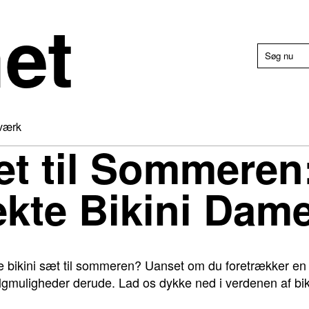
et
værk
æt til Sommeren
ekte Bikini Dam
te bikini sæt til sommeren? Uanset om du foretrækker en k
algmuligheder derude. Lad os dykke ned i verdenen af biki