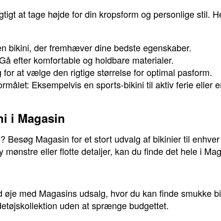
gtigt at tage højde for din kropsform og personlige stil. He
n bikini, der fremhæver dine bedste egenskaber.
 Gå efter komfortable og holdbare materialer.
 for at vælge den rigtige størrelse for optimal pasform.
ormålet: Eksempelvis en sports-bikini til aktiv ferie eller e
ni i Magasin
i? Besøg Magasin for et stort udvalg af bikinier til enhv
dy mønstre eller flotte detaljer, kan du finde det hele i Ma
ld øje med Magasins udsalg, hvor du kan finde smukke biki
detøjskollektion uden at sprænge budgettet.