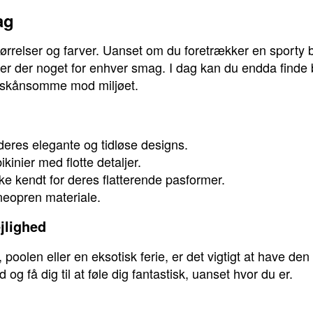
ag
tørrelser og farver. Uanset om du foretrækker en sporty bi
, er der noget for enhver smag. I dag kan du endda finde 
r skånsomme mod miljøet.
eres elegante og tidløse designs.
inier med flotte detaljer.
ke kendt for deres flatterende pasformer.
 neopren materiale.
ejlighed
oolen eller en eksotisk ferie, er det vigtigt at have den 
id og få dig til at føle dig fantastisk, uanset hvor du er.