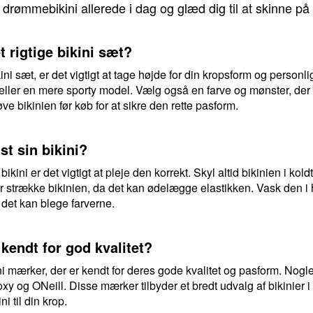
 drømmebikini allerede i dag og glæd dig til at skinne 
 rigtige bikini sæt?
ini sæt, er det vigtigt at tage højde for din kropsform og personl
 eller en mere sporty model. Vælg også en farve og mønster, der
røve bikinien før køb for at sikre den rette pasform.
t sin bikini?
kini er det vigtigt at pleje den korrekt. Skyl altid bikinien i koldt
ler strække bikinien, da det kan ødelægge elastikken. Vask den
a det kan blege farverne.
 kendt for god kvalitet?
ini mærker, der er kendt for deres gode kvalitet og pasform. No
y og ONeill. Disse mærker tilbyder et bredt udvalg af bikinier i fo
i til din krop.