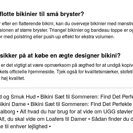
otte bikinier til små bryster?
efter en flatterende bikini, kan du overveje bikinier med mønstre
sionen af større bryster. Triangel bikinier og bandeau toppe er
 med polstring eller push-up effekt for ekstra volumen.
ikker på at købe en ægte designer bikini?
 er det vigtigt at være opmærksom på ægthed for at undgå kopiva
kets officielle hjemmeside. Tjek også for kvalitetsmærker, stofetik
høj kvalitet.
und og Smuk Hud
•
Bikini Sæt til Sommeren: Find Det Perf
Bikini Dame
•
Bikini Sæt til Sommeren: Find Det Perfekte
Aalborg
•
Alt hvad du har brug for at vide om UGG støvler
Alt, du skal vide om Loafers til Damer
•
Sådan finder du d
 til enhver lejlighed
•