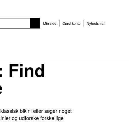
Min side
Opret konto
Nyhedsmail
: Find
e
lassisk bikini eller søger noget
nier og udforske forskellige