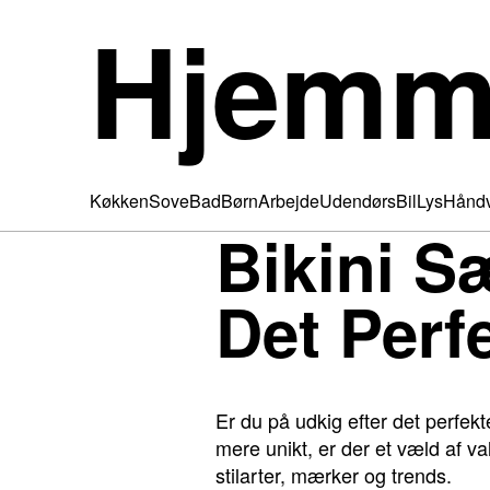
Hjemm
Køkken
Sove
Bad
Børn
Arbejde
Udendørs
Bil
Lys
Hånd
Bikini S
Det Perf
Er du på udkig efter det perfek
mere unikt, er der et væld af v
stilarter, mærker og trends.