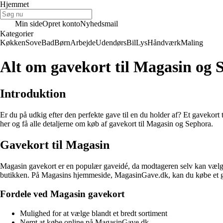
Hjemmet
Min side
Opret konto
Nyhedsmail
Kategorier
Køkken
Sove
Bad
Børn
Arbejde
Udendørs
Bil
Lys
Håndværk
Maling
Alt om gavekort til Magasin og 
Introduktion
Er du på udkig efter den perfekte gave til en du holder af? Et gavekor
her og få alle detaljerne om køb af gavekort til Magasin og Sephora.
Gavekort til Magasin
Magasin gavekort er en populær gaveidé, da modtageren selv kan vælge 
butikken. På Magasins hjemmeside, MagasinGave.dk, kan du købe et gav
Fordele ved Magasin gavekort
Mulighed for at vælge blandt et bredt sortiment
Nemt at købe online på MagasinGave.dk