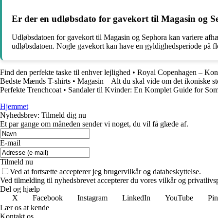
Er der en udløbsdato for gavekort til Magasin og 
Udløbsdatoen for gavekort til Magasin og Sephora kan variere afhængi
udløbsdatoen. Nogle gavekort kan have en gyldighedsperiode på fle
Find den perfekte taske til enhver lejlighed
•
Royal Copenhagen – Kon
Bedste Mænds T-shirts
•
Magasin – Alt du skal vide om det ikoniske 
Perfekte Trenchcoat
•
Sandaler til Kvinder: En Komplet Guide for S
Hjemmet
Nyhedsbrev: Tilmeld dig nu
Et par gange om måneden sender vi noget, du vil få glæde af.
E-mail
Tilmeld nu
Ved at fortsætte accepterer jeg brugervilkår og databeskyttelse.
Ved tilmelding til nyhedsbrevet accepterer du vores vilkår og privatlivs
Del og hjælp
X
Facebook
Instagram
LinkedIn
YouTube
Pin
Lær os at kende
Kontakt os