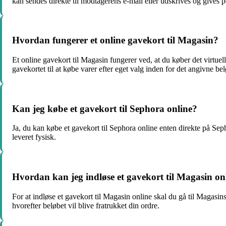
kan sendes direkte til modtagerens e-mail eller udskrives og gives p
Hvordan fungerer et online gavekort til Magasin?
Et online gavekort til Magasin fungerer ved, at du køber det virtu
gavekortet til at købe varer efter eget valg inden for det angivne bel
Kan jeg købe et gavekort til Sephora online?
Ja, du kan købe et gavekort til Sephora online enten direkte på Se
leveret fysisk.
Hvordan kan jeg indløse et gavekort til Magasin on
For at indløse et gavekort til Magasin online skal du gå til Magasi
hvorefter beløbet vil blive fratrukket din ordre.