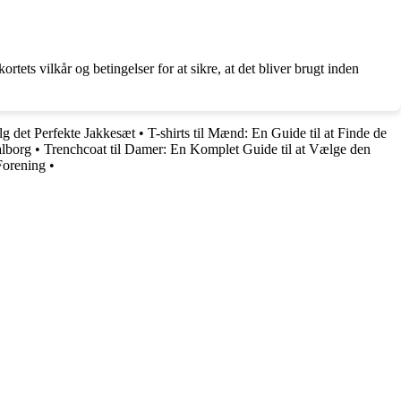
ets vilkår og betingelser for at sikre, at det bliver brugt inden
g det Perfekte Jakkesæt
•
T-shirts til Mænd: En Guide til at Finde de
alborg
•
Trenchcoat til Damer: En Komplet Guide til at Vælge den
Forening
•