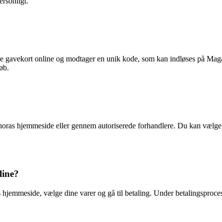
ersonligt.
elle gavekort online og modtager en unik kode, som kan indløses på Mag
øb.
phoras hjemmeside eller gennem autoriserede forhandlere. Du kan vælge b
line?
ns hjemmeside, vælge dine varer og gå til betaling. Under betalingsproce