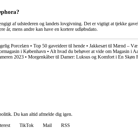
Sephora?
gt af udstederen og landets lovgivning. Det er vigtigt at tjekke gavekort
re år, mens andre kan have en kortere udløbsdato.
gelig Porcelæn
•
Top 50 gaveideer til hende
•
Jakkesæt til Mænd – Væl
stormagasin i København
•
Alt hvad du behøver at vide om Magasin i A
ommeren 2023
•
Morgenkåber til Damer: Luksus og Komfort i En Skøn 
politik. Du kan altid afmelde dig igen.
terest
TikTok
Mail
RSS